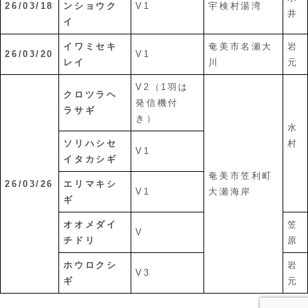
26/03/18
ンショウク
V1
宇検村湯湾
井
イ
イワミセキ
奄美市名瀬大
岩
26/03/20
V1
レイ
川
元
V2（1羽は
クロツラヘ
発信機付
ラサギ
き）
水
ソリハシセ
村
V1
イタカシギ
奄美市笠利町
26/03/26
エリマキシ
V1
大瀬海岸
ギ
オオメダイ
笠
V
チドリ
原
ホウロクシ
岩
V3
ギ
元