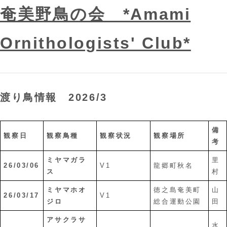
奄美野鳥の会 *Amami
Ornithologists' Club*
渡り鳥情報 2026/3
備
観察日
観察鳥種
観察状況
観察場所
考
ミヤマガラ
里
26/03/06
V1
龍郷町秋名
ス
村
ミヤマホオ
徳之島奄美町
山
26/03/17
V1
ジロ
総合運動公園
田
アサクラサ
水