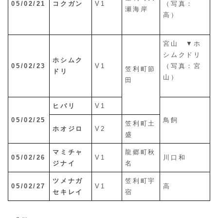
05/02/21
コクガン
V1
（写真：
瀬海岸
高）
宮山 ▼ホ
シムクドリ
ホシムク
05/02/23
V1
（写真：宮
笠利町節
ドリ
山）
田
ヒバリ
V1
05/02/25
鳥飼
笠利町土
ホオジロ
V2
盛
マミチャ
龍郷町秋
05/02/26
V1
川口和
ジナイ
名
ツメナガ
笠利町宇
05/02/27
V1
高
セキレイ
宿