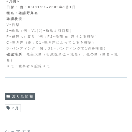
<凡例>
日付： 例：05/01/01=2005年1月1日
種名：確認野鳥名
確認状況
：
V=目撃
J=幼鳥（例：V1(J)=幼鳥１羽目撃）
F=飛翔 or 渡り（例：F2=飛翔 or 渡り２羽確認）
C=鳴き声（例：C1=鳴き声によって１羽を確認）
B=バンディング（例：B1＝バンディングで1羽を捕獲）
確認場所
：奄美大島（行政区単位＋地名）、他の島（島名＋地
名）
メモ
：観察者＆記録メモ
渡り鳥情報
2月
シェアする