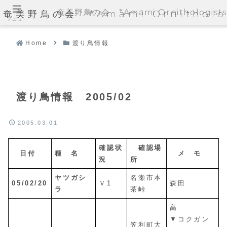
奄美野鳥の会 *Amami Ornithologists'
奄美野鳥の会 *Amami Ornithologi
メニュー
Home
渡り鳥情報
渡り鳥情報 2005/02
2005.03.01
確認状
確認場
日付
種 名
メ モ
況
所
ヤツガシ
名瀬市本
05/02/20
Ｖ1
森田
ラ
茶峠
高
▼コクガン
笠利町大