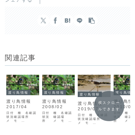
関連記事
渡り鳥情報
渡り鳥情報
渡り鳥情
渡り鳥情報
渡り鳥情報
渡り鳥情報
渡り鳥
横スクロー
渡り鳥情報
2017/04
2008/02
2010/08
2019/07
ルできます
日付 種 名確認
日付 種 名確認
日付 種 
日付 種 名確認
状況確認場所
状況 確認場
状況 確認
状況確認場所
メ モ
所 メ モ
所 メ 
メ モ
17/04/12マダラ
08/02/09カモメ
10/08/2
19/07/12ベニバ
チュウヒV1奄美市
V1奄美市大熊貞光
シV1奄美市
トV1奄美市古見方
笠利町和野 高アカ
<凡例> 日付：
岸加藤10/0
高19/07/13ハシ