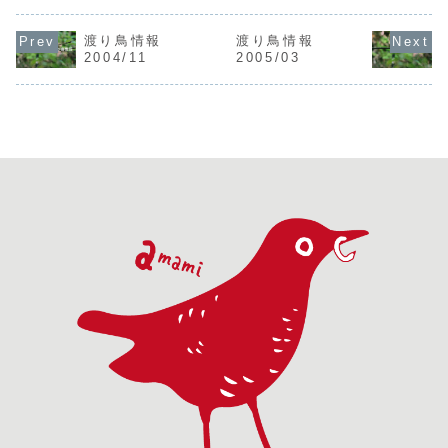
ガシラサギV2与論
例：
サシバC1龍
ブトアジサシ
島後蘭里村
08/01/01=2008
雲峠高 ＊
V1（冬羽）奄美市
17/04/13キガシ
年1月1日種名：確
認10/08/
大瀬海岸鳥飼▲コ
渡り鳥情報
渡り鳥情報
ラセキレイV1奄美
認野鳥名確認状
ハラアジサシ
キアシシギ（写
2004/11
2005/03
市笠利町宇宿宮山
況：V=目撃J=幼
之島諸田池
真：鳥飼）コキア
17/04/20サンコ
鳥（例：V1(J)=幼
<凡例> 日
シシギV1<凡例
ウチョウV2宇検村
鳥１羽目撃）F=飛
例：
> 日付： 例：
湯湾岳永井
翔 or 渡り
10/01/01=
19/01/01=2019
17/04...
（例：...
.
年1月...