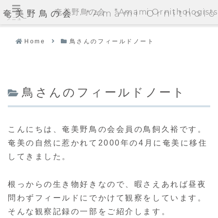
奄美野鳥の会 *Amami Ornithologists'
奄美野鳥の会 *Amami Ornithologi
メニュー
Home
鳥さんのフィールドノート
鳥さんのフィールドノート
こんにちは、奄美野鳥の会会員の鳥飼久裕です。
奄美の自然に惹かれて2000年の4月に奄美に移住
してきました。
根っからの生き物好きなので、暇さえあれば昼夜
問わずフィールドにでかけて観察をしています。
そんな観察記録の一部をご紹介します。