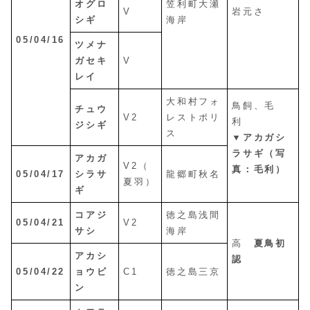
オグロ
笠利町大瀬
V
岩元さ
シギ
海岸
05/04/16
ツメナ
ガセキ
V
レイ
大和村フォ
鳥飼、毛
チュウ
V2
レストポリ
利
ジシギ
ス
▼アカガシ
ラサギ（写
アカガ
V2（
真：毛利）
05/04/17
シラサ
龍郷町秋名
夏羽）
ギ
コアジ
徳之島浅間
05/04/21
V2
サシ
海岸
高
夏鳥初
アカシ
認
05/04/22
ョウビ
C1
徳之島三京
ン