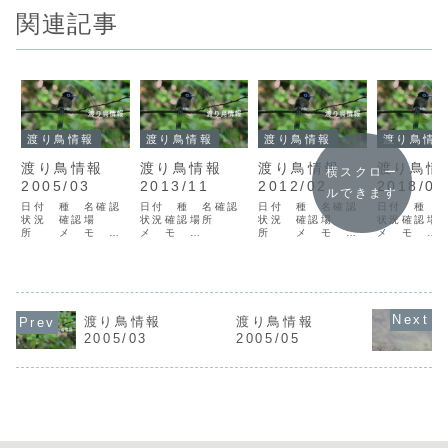
関連記事
渡り鳥情報
渡り鳥情報
渡り鳥情報
渡り鳥情
渡り鳥情報
渡り鳥情報
渡り鳥情報
渡り鳥
横スクロー
2005/03
2013/11
2012/02
2018/02
ルできます
日付 種 名確認
日付 種 名確認
日付 種 名確認
日付 種 
状況 確認場
状況確認場所
状況 確認場
状況確認
所 メ モ
メ モ
所 メ モ
メ モ
05/03/19ギンム
13/11/02クロツ
12/02/19カンム
18/02/0
クドリＶ1笠利町
ラヘラサギV2奄美
リカイツブリV1徳
カモメV1徳
大瀬岡田夫妻、鈴
市大瀬海岸里村オ
之島浅間海岸山田
津辺海岸山
木親子 コクガン
ニアジサシ
12/02/24カラム
18/02/0
V1笠利町大瀬海岸
V113/11/03マヒ
クドリV1徳之島天
V2徳之島天
05/03/22ヤツガ
ワV10＋－鳥飼*
城総合公園マガン
18/02/1
渡り鳥情報
渡り鳥情報
シラV1名瀬市御殿
冬鳥初認
V1徳之島花徳中村
ジャクV21
浜公園椎名
13/11/07コヒバ
<凡例> 日付：
笠利町宇宿
2005/03
2005/05
05/03/25ユリカ
リV1龍郷町秋名宮
例：
例> 日付：
モメV15（夏羽へ
山ウグイスC1徳之
12/01/01=2012
18/01/01
移行中）笠利町大
島 *冬鳥初
年1月1日種名：確
年1月1日..
瀬海...
認 山田 ...
認...