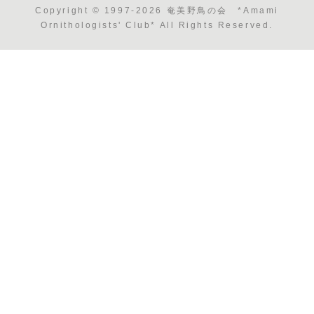
Copyright © 1997-2026 奄美野鳥の会 *Amami
Ornithologists' Club* All Rights Reserved.