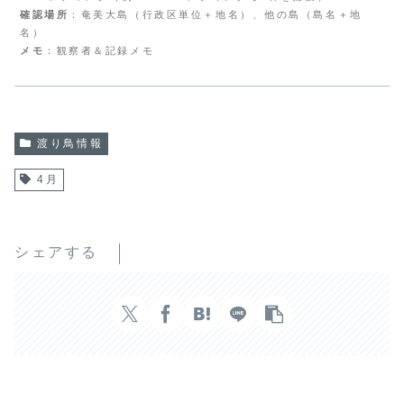
確認場所
：奄美大島（行政区単位＋地名）、他の島（島名＋地
名）
メモ
：観察者＆記録メモ
渡り鳥情報
4月
シェアする