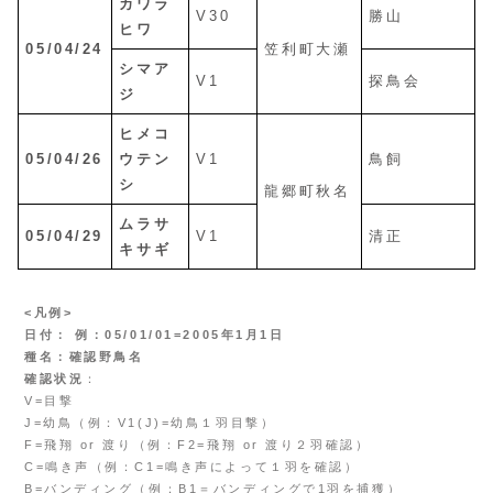
カワラ
V30
勝山
ヒワ
05/04/24
笠利町大瀬
シマア
V1
探鳥会
ジ
ヒメコ
05/04/26
ウテン
V1
鳥飼
シ
龍郷町秋名
ムラサ
05/04/29
V1
清正
キサギ
<凡例>
日付： 例：05/01/01=2005年1月1日
種名：確認野鳥名
確認状況
：
V=目撃
J=幼鳥（例：V1(J)=幼鳥１羽目撃）
F=飛翔 or 渡り（例：F2=飛翔 or 渡り２羽確認）
C=鳴き声（例：C1=鳴き声によって１羽を確認）
B=バンディング（例：B1＝バンディングで1羽を捕獲）