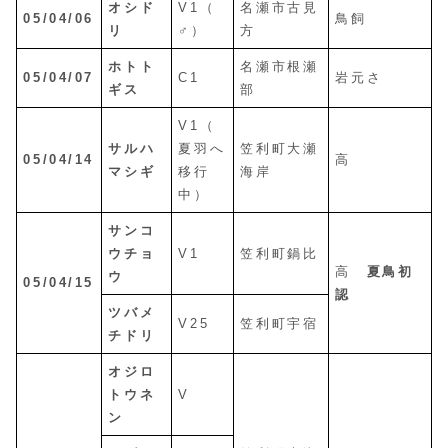
オシド
V1（
名瀬市古見
05/04/06
鳥飼
リ
♂）
方
ホトト
名瀬市根瀬
05/04/07
C1
岩元さ
ギス
部
V1（
サルハ
夏羽へ
笠利町大瀬
05/04/14
高
マシギ
移行
海岸
中）
サンコ
ウチョ
V1
笠利町鍋比
高
夏鳥初
ウ
05/04/15
認
ツバメ
V25
笠利町宇宿
チドリ
オジロ
トウネ
V
ン