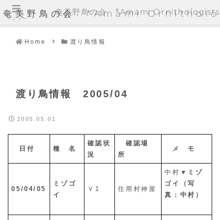
奄美野鳥の会 *Amami Ornithologists'
奄美野鳥の会 *Amami Ornithologi
メニュー
Home
渡り鳥情報
渡り鳥情報 2005/04
2005.05.01
確認状
確認場
日付
種 名
メ モ
況
所
中村
▼ミゾ
ミゾゴ
ゴイ（写
05/04/05
Ｖ1
住用村神屋
イ
真：中村）