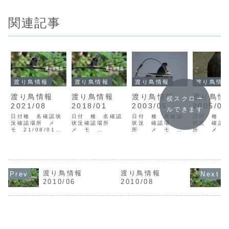
関連記事
渡り鳥情報
渡り鳥情報
渡り鳥情報
渡り鳥情
渡り鳥情報
渡り鳥情報
渡り鳥情報
渡り鳥
横スクロー
2021/08
2018/01
2003/05
2005/04
ルできます
日付種 名確認状
日付 種 名確認
日付 種 名確認
日付 種 
況確認場所 メ
状況確認場所
状況 確認場
状況 確認
モ 21/08/01キ
メ モ
所 メ モ
所 メ 
セキレイV1十島村
18/01/01ハイイ
03/05/02クロツ
05/04/0
上ノ根島後藤
ロガンV1奄美市笠
ラヘラサギV1天城
イＶ1住用
21/08/07オシド
利町大瀬海岸探鳥
町浅間海岸木村
中村▼ミゾ
リV2奄美市名瀬大
会18/01/03ヤツ
03/05/04コアジ
（写真：
川岩元さ
ガシラV2奄美市笠
サシV笠利町大瀬
05/04/0
21/08/15オオメ
利町宇宿農耕地宮
海岸高 夏鳥初
リV1（♂）
渡り鳥情報
渡り鳥情報
ダイチドリV1瀬戸
山18/01/10コマ
認
古見方鳥飼
2010/06
2010/08
内町ハミヤ島後藤
ミジロタヒバリV3
03/05/12ブッポ
05/04/0
21/08/20アカガ
奄美市笠利町宇宿
ウソウV1大和村フ
ギスC1名瀬
シラサギV1奄美市
漁港鳥飼
ォレストポリス鳥
部岩元さ
笠利町土盛鳥...
18/01/21ヒシク
飼▼電柱のブッポ
05/04/1
イV...
ウソウ（写...
マシギV1..