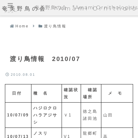
奄美野鳥の会 *Amami Ornithologists'
奄美野鳥の会 *Amami Ornithologi
メニュー
Home
渡り鳥情報
渡り鳥情報 2010/07
2010.08.01
確認状
確認
日付
種 名
メ モ
況
場所
ハジロクロ
徳之島
10/07/09
ハラアジサ
Ｖ1
山田
諸田池
シ
ノスリ
龍郷町
10/07/13
V1
高