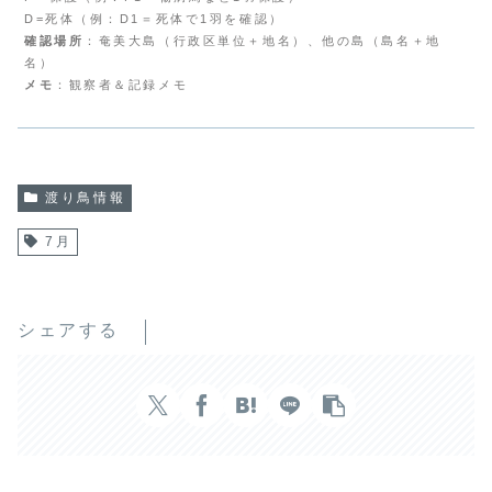
D=死体（例：D1＝死体で1羽を確認）
確認場所
：奄美大島（行政区単位＋地名）、他の島（島名＋地
名）
メモ
：観察者＆記録メモ
渡り鳥情報
7月
シェアする