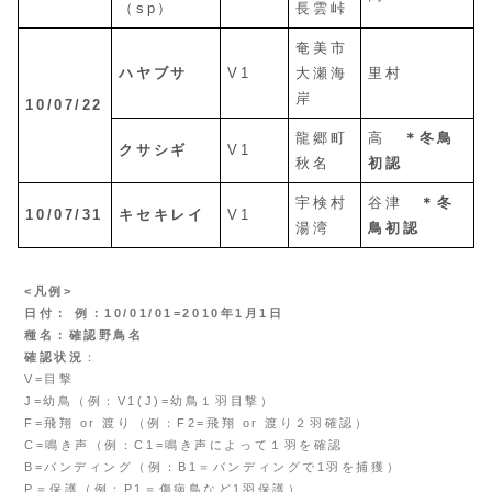
（sp）
長雲峠
奄美市
ハヤブサ
V1
大瀬海
里村
岸
10/07/22
龍郷町
高
＊冬鳥
クサシギ
V1
秋名
初認
宇検村
谷津
＊冬
10/07/31
キセキレイ
V1
湯湾
鳥初認
<凡例>
日付： 例：10/01/01=2010年1月1日
種名：確認野鳥名
確認状況
：
V=目撃
J=幼鳥（例：V1(J)=幼鳥１羽目撃）
F=飛翔 or 渡り（例：F2=飛翔 or 渡り２羽確認）
C=鳴き声（例：C1=鳴き声によって１羽を確認
B=バンディング（例：B1＝バンディングで1羽を捕獲）
P＝保護（例：P1＝傷病鳥など1羽保護）