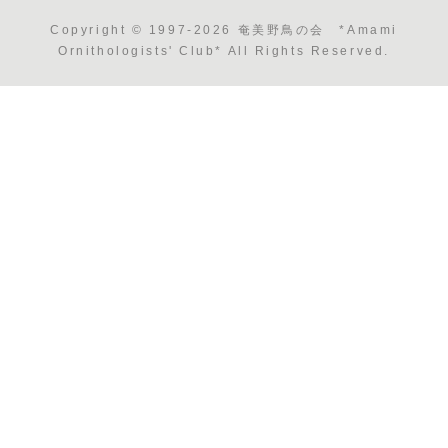
Copyright © 1997-2026 奄美野鳥の会 *Amami
Ornithologists' Club* All Rights Reserved.