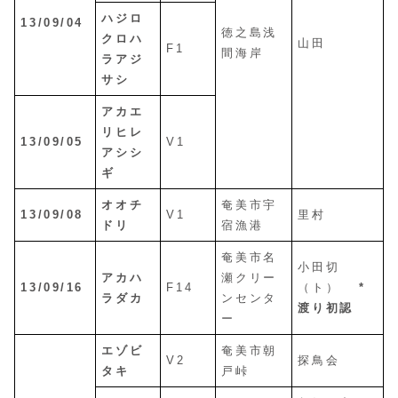
ハジロ
13/09/04
徳之島浅
クロハ
山田
F1
間海岸
ラアジ
サシ
アカエ
リヒレ
13/09/05
V1
アシシ
ギ
オオチ
奄美市宇
13/09/08
V1
里村
ドリ
宿漁港
奄美市名
小田切
アカハ
瀬クリー
13/09/16
F14
（ト）
*
ラダカ
ンセンタ
渡り初認
ー
エゾビ
奄美市朝
V2
探鳥会
タキ
戸峠