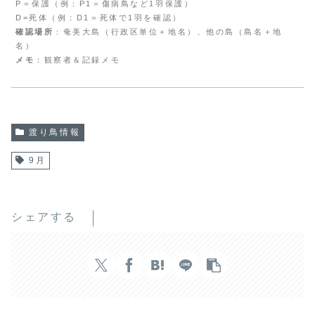
P＝保護（例：P1＝傷病鳥など1羽保護）
D=死体（例：D1＝死体で1羽を確認）
確認場所
：奄美大島（行政区単位＋地名）、他の島（島名＋地
名）
メモ
：観察者＆記録メモ
渡り鳥情報
9月
シェアする