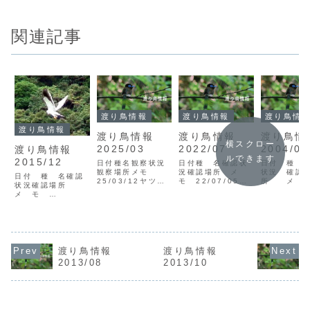
関連記事
渡り鳥情報
渡り鳥情報
渡り鳥情
渡り鳥情報
渡り鳥情報
渡り鳥情報
渡り鳥
横スクロー
2025/03
2022/07
2004/08
渡り鳥情報
ルできます
2015/12
日付種名観察状況
日付種 名確認状
日付 種 
観察場所メモ
況確認場所 メ
状況 確認
日付 種 名確認
25/03/12ヤツガ
モ 22/07/05ハ
所 メ 
状況確認場所
シラV1龍郷町秋名
シブトアジサシV2
04/08/2
メ モ
岩元25/03/22オ
奄美市笠利町大瀬
ラヘラサギ
15/12/01タゲリ
オタカV1奄美市笠
海岸里村
利町大瀬海
F3徳之島空港山田
利町望楼台鳥飼
22/07/12アカア
さ04/08/
15/12/03ウミネ
シカツオドリF1大
バＶ2笠利
コV1徳之島浅間海
和村志戸勘沖木元
高 冬鳥初
岸15/12/07カタ
22/07/22オグロ
04/08/2
グロトビV1奄美市
渡り鳥情報
渡り鳥情報
シギV1奄美市笠利
レイＶ1名
名瀬大川河口高▲
2013/08
2013/10
町大瀬海岸里村
木屋場森田
カタグロトビ（写
22/07/23キセキ
04/08/3
真：鳥飼）
レイV1大和...
ガセキレイ
15/12/14カワア
郷町秋名...
イサV1奄美市住
用...