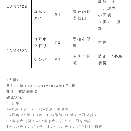
鳥飼、中
13/09/22
川、堀内、
コムシ
瀬戸内町
B1
小田切
クイ
高知山
（美）、服
部
コアホ
宇検村部
P1
吉原
ウドリ
連
13/09/26
奄美市和
清正
*冬鳥
サシバ
V1
瀬
初認
<凡例>
日付： 例：13/01/01=2013年1月1日
種名：確認野鳥名
確認状況
：
V=目撃
J=幼鳥（例：V1(J)=幼鳥１羽目撃）
F=飛翔 or 渡り（例：F2=飛翔 or 渡り２羽確認）
C=鳴き声（例：C1=鳴き声によって１羽を確認
B=バンディング（例：B1＝バンディングで1羽を捕獲）