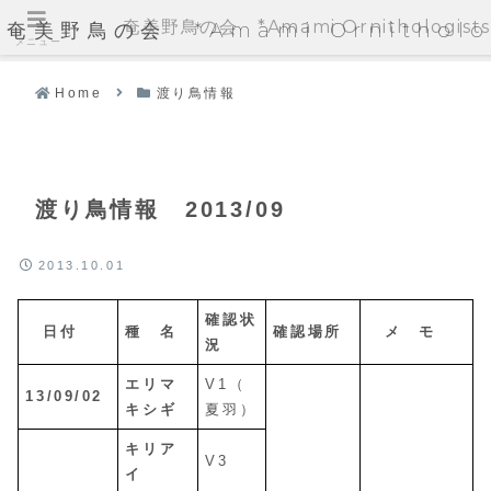
奄美野鳥の会 *Amami Ornithologists'
奄美野鳥の会 *Amami Ornithologi
メニュー
Home
渡り鳥情報
渡り鳥情報 2013/09
2013.10.01
確認状
日付
種 名
確認場所
メ モ
況
エリマ
V1（
13/09/02
キシギ
夏羽）
キリア
V3
イ