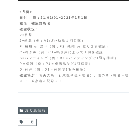
<凡例>
日付： 例：21/01/01=2021年1月1日
種名：確認野鳥名
確認状況
：
V=目撃
J=幼鳥（例：V1(J)=幼鳥１羽目撃）
F=飛翔 or 渡り（例：F2=飛翔 or 渡り２羽確認）
C=鳴き声（例：C1=鳴き声によって１羽を確認
B=バンディング（例：B1＝バンディングで1羽を捕獲）
P＝保護（例：P1＝傷病鳥など1羽保護）
D=死体（例：D1＝死体で1羽を確認）
確認場所
：奄美大島（行政区単位＋地名）、他の島（島名＋地
メモ
：観察者＆記録メモ
渡り鳥情報
11月