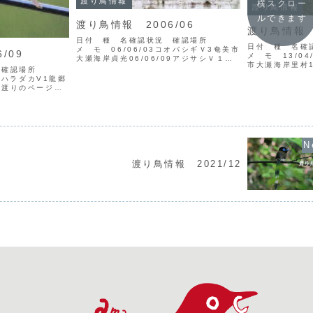
渡り鳥情報
横スクロー
渡り鳥情報
ルできます
渡り鳥情報 2006/06
渡り鳥情報 2
日付 種 名確認状況 確認場所
日付 種 名
メ モ 06/06/03コオバシギＶ3奄美市
/09
メ モ 13/0
大瀬海岸貞光06/06/09アジサシＶ１宇
市大瀬海岸里村1
検村焼内湾後藤06/06/11レンカクV1龍
況 確認場所
美市小湊永井オ
郷町秋名貞光 ▼レンカク（写真：貞
アカハラダカV1龍郷
漁港高13/04/
光）06/06/12ショウドウツバメV1
の渡りのページ設
宮山ケリV1宇検村
貞...
5ハリオシギV3＋鳥
ラアジサシV1ミゾゴ
）宇検村芦検後
渡り鳥情報 2021/12