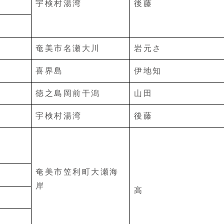
宇検村湯湾
後藤
奄美市名瀬大川
岩元さ
喜界島
伊地知
徳之島岡前干潟
山田
宇検村湯湾
後藤
奄美市笠利町大瀬海
岸
高