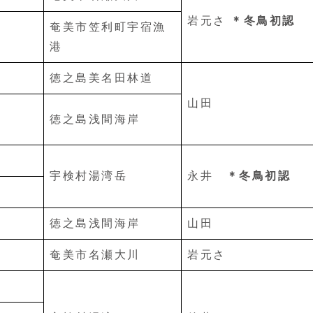
岩元さ
＊冬鳥初認
奄美市笠利町宇宿漁
港
徳之島美名田林道
山田
徳之島浅間海岸
宇検村湯湾岳
永井
＊冬鳥初認
徳之島浅間海岸
山田
奄美市名瀬大川
岩元さ