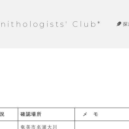
hologists' Club*
探
況
確認場所
メ モ
奄美市名瀬大川