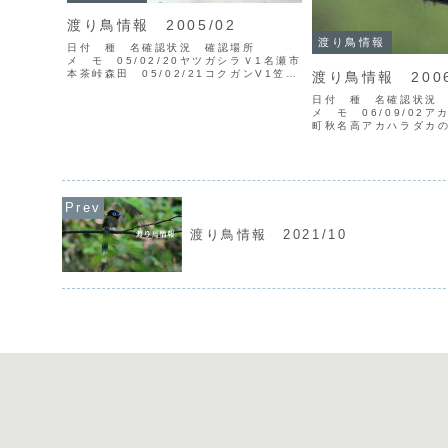
渡り鳥情報 2005/02
渡り鳥情報
日付 種 名確認状況 確認場所
メ モ 05/02/20ヤツガシラＶ1名瀬市
本茶峠森田 05/02/21コクガンV1笠利
渡り鳥情報 2006
町大瀬海岸高 ▼コクガン（写
日付 種 名確認状
真：高） 05/02/23ホシムクドリV1笠
メ モ 06/09/02
利町節田宮山 ▼ホシムクドリ（写真：
町秋名高アカハラダカ
宮山...
けました。06/09/0
飼06/09/06クロハ
イV1ベニバトV1（♀
藤...
渡り鳥情報 2021/10