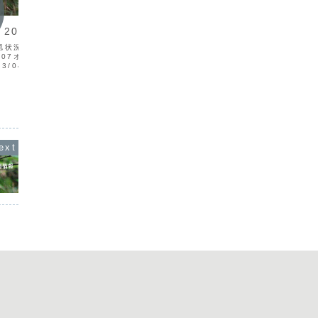
渡り鳥情報
渡り鳥
013/04
日付種
渡り鳥情報 2006/02
23/1
確認状況 確認場所
岸探鳥会
日付 種 名確認状況 確認場所
4/07オニアジサシV1奄美
V523/
メ モ 06/02/03コクマルガラスV1名
3/04/08ミゾゴイV1奄
川岩元さ
瀬市小浜町前園 ▼コクマルガラス（写
オチドリV26奄美市宇宿
C123/
真：前園）06/02/13カラムクドリＶ1与
10ヒメコウテンシV50＋
美市笠利
論島与論空港木村ギンムクドリＶ13ホシ
湯湾後藤13/04...
ムクドリＶ106/02/14コミミズクＴ与
論...