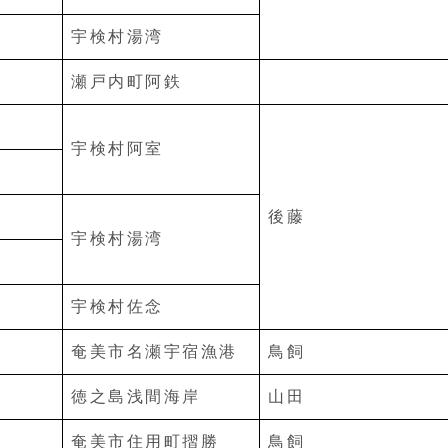
宇検村湯湾
瀬戸内町阿鉄
宇検村阿室
後藤
宇検村湯湾
宇検村佐念
奄美市名瀬宇宿漁港
鳥飼
徳之島浅間海岸
山田
奄美市住用町摺勝
鳥飼