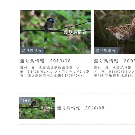
渡り鳥情報
渡り鳥情報
渡り鳥情報 2013/08
渡り鳥情報 2003
日付 種 名確認状況確認場所 メ
日付 種 名確認状
モ 13/08/01ハシブトアジサシV1（夏
メ モ 03/09/04
羽）徳之島岡前干潟山田13/08/04ハマ
笠利町宇宿農耕地鳥飼
シギV（フラグ付））奄美市大瀬海
03/09/05ハリオシギ
岸 *ハマシギ：ロシアのサハリン州放
飼、吉沢夫妻▼ハリオ
鳥個体里村オジロトウネンV1オオメダイ
智子）03/09/08ア
チドリV11...
朝戸峠岩元...
渡り鳥情報 2010/08