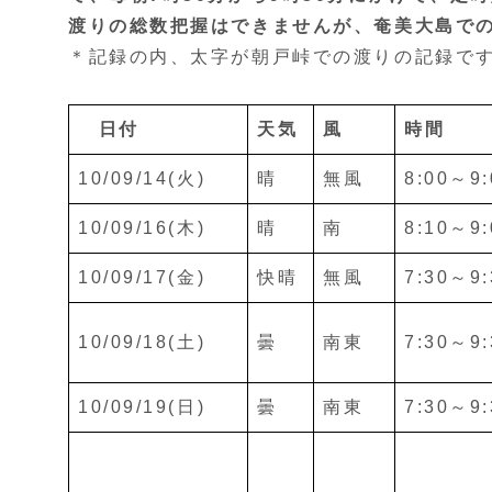
渡りの総数把握はできませんが、奄美大島で
＊記録の内、太字が朝戸峠での渡りの記録で
日付
天気
風
時間
10/09/14(火)
晴
無風
8:00～9:
10/09/16(木)
晴
南
8:10～9:
10/09/17(金)
快晴
無風
7:30～9:
10/09/18(土)
曇
南東
7:30～9:
10/09/19(日)
曇
南東
7:30～9: