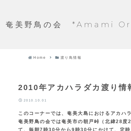
奄美野鳥の会 *Amami Ornit
Home
渡り鳥情報
2010年アカハラダカ渡り情
2010.10.01
このコーナーでは、奄美大島におけるアカハ
奄美野鳥の会では奄美市の朝戸峠（北緯28度20
て、毎朝7時30分から9時30分にかけて、定