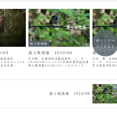
横スクロー
渡り鳥情報
渡り鳥情報
ルできます
/09
渡り鳥情報 2020/06
渡り鳥情報 2
況 確認場所
日付種 名確認状況確認場所 メ モ
日付 種 名
ツメナガセキレイV4
20/06/09ベニバトV1宇検村湯湾総合運
メ モ 10/1
、吉沢夫妻
動公園後藤20/06/16ハジロクロハラア
市大瀬海岸里村1
V4龍郷町秋名鳥
ジサシV1徳之島天城町浅間干潟山田
探鳥会Ｖ1徳之
シギ（写真：吉沢
20/06/23ハシブトアジサシV1徳之島天
ガンV1奄美市
カハラダカV1名瀬市
城町岡前干潟<凡例> 日付： 例：20/...
ドリＰ1石田10/
渡り鳥情報 2010/09