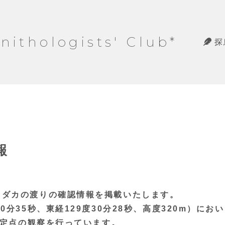
hologists' Club*
探
報
ラダカの渡りの確認情報を掲載
いたします。
分35秒、東経129度30分28秒、高度320m）におい
時定点の観察を行っています。