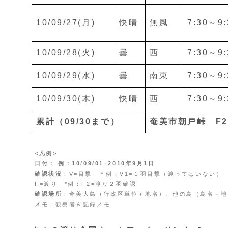
10/09/27(月)
快晴
無風
7:30～9:
10/09/28(火)
曇
西
7:30～9:
10/09/29(水)
曇
南東
7:30～9:
10/09/30(木)
快晴
西
7:30～9:
累計（09/30まで）
奄美市朝戸峠
F2
<凡例>
日付： 例：10/09/01=2010年9月1日
確認状況
：V=目撃 ＊例：V1=１羽目撃（渡ってはいない）
F=渡り *例：F2=渡り２羽確認
確認場所
：奄美大島（行政区単位＋地名）、他の島（島名＋地
メモ
：観察者＆記録メモ