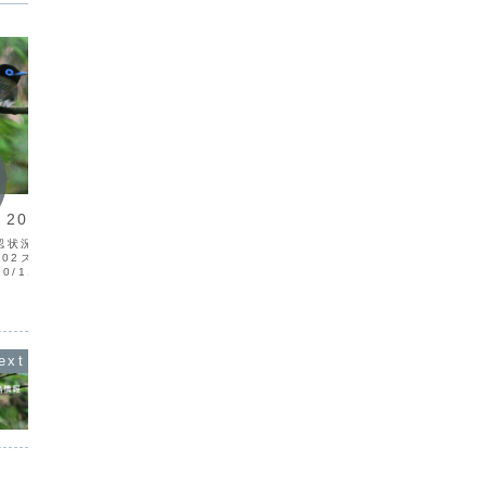
渡り鳥情報
渡り鳥
010/11
渡り鳥情報 2014/01
渡り鳥
確認状況 確認場所
日付 種 名確認状況確認場所 メ
観察日観
1/02ズグロカモメV1奄美
モ 14/01/01ソリハシセイタカシギV1
など26
0/11/03カツオドリV1
徳之島浅間海岸山田14/01/16ツルシギ
後藤ツバ
島徳之島空港山田サカツラ
V1奄美市笠利町屋仁宮山14/01/26セグ
ムジセッ
内海後藤シロハラミズナギ
ロカモメV1徳之島亀津山田14/01/30ハ
奄美市名
11/05ジョウビタキV...
イイロガンV1徳之島浅間ヒシクイ...
ウビンC