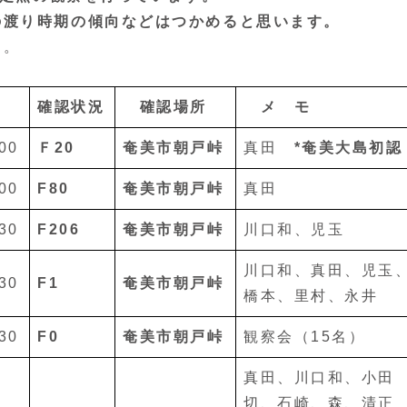
の渡り時期の傾向などはつかめると思います。
す。
確認状況
確認場所
メ モ
00
Ｆ20
奄美市朝戸峠
真田
*奄美大島初認
00
F80
奄美市朝戸峠
真田
30
F206
奄美市朝戸峠
川口和、児玉
川口和、真田、児玉
30
F1
奄美市朝戸峠
橋本、里村、永井
30
F0
奄美市朝戸峠
観察会（15名）
真田、川口和、小田
切、石崎、森、清正