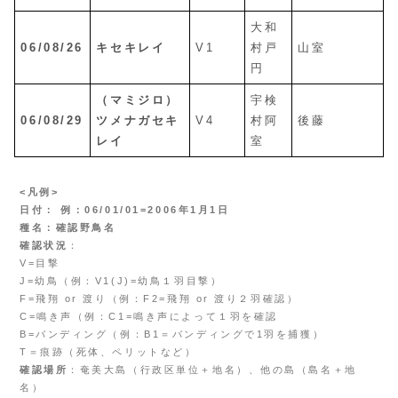
大和
06/08/26
キセキレイ
V1
村戸
山室
円
（マミジロ）
宇検
06/08/29
ツメナガセキ
V4
村阿
後藤
レイ
室
<凡例>
日付： 例：06/01/01=2006年1月1日
種名：確認野鳥名
確認状況
：
V=目撃
J=幼鳥（例：V1(J)=幼鳥１羽目撃）
F=飛翔 or 渡り（例：F2=飛翔 or 渡り２羽確認）
C=鳴き声（例：C1=鳴き声によって１羽を確認
B=バンディング（例：B1＝バンディングで1羽を捕獲）
T＝痕跡（死体、ペリットなど）
確認場所
：奄美大島（行政区単位＋地名）、他の島（島名＋地
名）