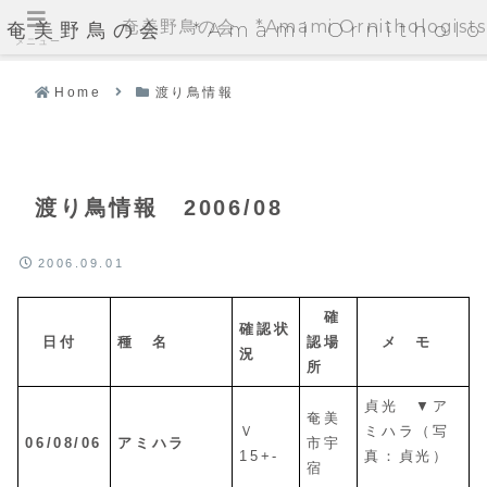
奄美野鳥の会 *Amami Ornithologists'
奄美野鳥の会 *Amami Ornithologi
メニュー
Home
渡り鳥情報
渡り鳥情報 2006/08
2006.09.01
確
確認状
日付
種 名
認場
メ モ
況
所
貞光 ▼ア
奄美
Ｖ
ミハラ（写
06/08/06
アミハラ
市宇
15+-
真：貞光）
宿