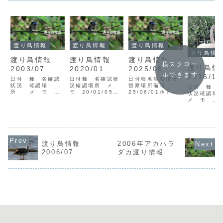
渡り鳥情報
渡り鳥情報
渡り鳥情報
渡り鳥情
渡り鳥情報
渡り鳥情報
渡り鳥情報
横スクロー
渡り鳥
2003/07
2020/01
2025/06
ルできます
2016/11
日付 種 名確認
日付種 名確認状
日付種名観察状況
状況 確認場
況確認場所 メ
観察場所備考
日付 種 
所 メ モ
モ 20/01/05ク
25/06/01ホトト
状況確認
03/07/05サシバ
ロツラヘラサギV3
ギスC1徳之島天城
メ モ
V1笠利町中央林道
奄美市笠利町大瀬
永井25/06/03ブ
16/11/0
森田 越夏個体？
海岸里村
ッポウソウV1龍郷
V30＋－奄
03/07/27マミジ
20/01/14ヤツガ
町自然観察の森越
利町大瀬海
ロアジサシV2瀬戸
シラV1徳之島平土
間25/06/05ハチ
会 *冬鳥初
内町赤瀬探鳥会<
野山田20/01/21
クマV1奄美市住用
ムクドリV
凡例> 日付： 例：
アカマシコV1瀬戸
町役勝後藤
笠利町奄美
渡り鳥情報
2006年アカハラ
03/01/01=2003
内町網野子望月
25/06/06カラシ
宮山16/11
年1月1日種名：確
20/01/24カワア
ラサギV4奄美市笠
2006/07
ダカ渡り情報
オムシクイB
認野鳥名確認状
イサV1（♂）奄美
利町大瀬海岸岩元
市笠利町笠
況：V=...
市住用町内...
25/06...
飼16/11/
ミズクV7ア
V...