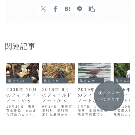
関連記事
鳥さんのフィールドノート
鳥さんのフィールドノート
鳥さんのフィールドノート
鳥さんのフィールドノート
2008年 10月
2016年 9月
2019年 5月
2015年 
横スクロー
のフィールド
のフィールド
のフィールド
のフィー
ルできます
ノートから
ノートから
ノートから
ノートか
10月26日 奄美
9月14日 奄美市
5月7日 ホノホシ
12月10日
市金作原 またま
笠利町 笠利崎
海岸 全国鳥類繁
市名瀬大
た昆虫のピットフ
加計呂麻島からは
殖分布調査でホノ
奄美にカタ
ォール調査を行な
じまり、徐々に北
ホシ海岸を訪れ
ビ飛来の連
うために金作原の
上していった松枯
た。この辺で繁殖
ったので、
モニタリング
れもついに北端の
しているのは、イ
てみた。T
1000森林調査サ
笠利崎にまで到達
ソヒヨドリやヒヨ
見した7日
イトに出かける。
した。変色したリ
ドリ、メジロくら
でに三日が