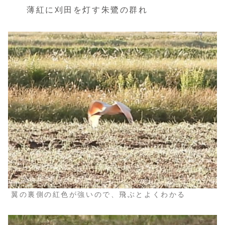
薄紅に刈田を灯す朱鷺の群れ
翼の裏側の紅色が強いので、飛ぶとよくわかる