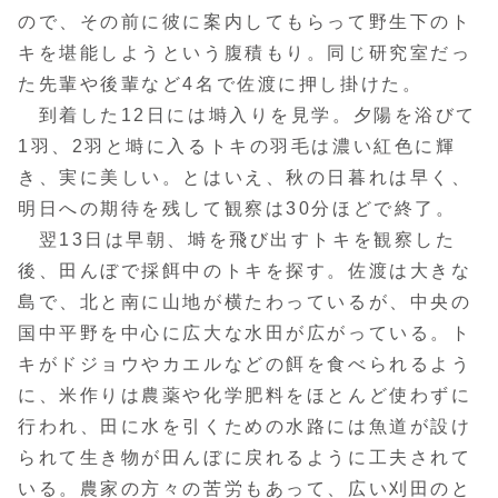
ので、その前に彼に案内してもらって野生下のト
キを堪能しようという腹積もり。同じ研究室だっ
た先輩や後輩など4名で佐渡に押し掛けた。
到着した12日には塒入りを見学。夕陽を浴びて
1羽、2羽と塒に入るトキの羽毛は濃い紅色に輝
き、実に美しい。とはいえ、秋の日暮れは早く、
明日への期待を残して観察は30分ほどで終了。
翌13日は早朝、塒を飛び出すトキを観察した
後、田んぼで採餌中のトキを探す。佐渡は大きな
島で、北と南に山地が横たわっているが、中央の
国中平野を中心に広大な水田が広がっている。ト
キがドジョウやカエルなどの餌を食べられるよう
に、米作りは農薬や化学肥料をほとんど使わずに
行われ、田に水を引くための水路には魚道が設け
られて生き物が田んぼに戻れるように工夫されて
いる。農家の方々の苦労もあって、広い刈田のと