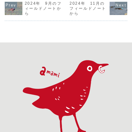
今季最後のピット
2024年 9月のフ
ュウキュウマツで
2024年 11月の
いかなと思った
おり、まだ
フォールトラップ
山が赤茶色に染ま
が、アカヒゲやア
てくれてい
ィールドノートか
フィールドノート
だが、なにかかか
っているのを見る
カショウビン、セ
どうか、期
ら
から
るだろうか。奄美
と、心が痛む。
ッカがさかんに鳴
安が渦巻く
大島の林床にはオ
と、マツノマダラ
いている。エビ養
えてもらっ
サムシ類がほとん
カミキリを発見。
殖場ではダイサギ
ントに到着
どおらず、ゴミ
このカミキリム
やクロサギがエア
なり大川の上
ム...
シ...
を...