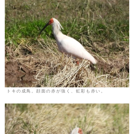
トキの成鳥。顔面の赤が強く、虹彩も赤い。