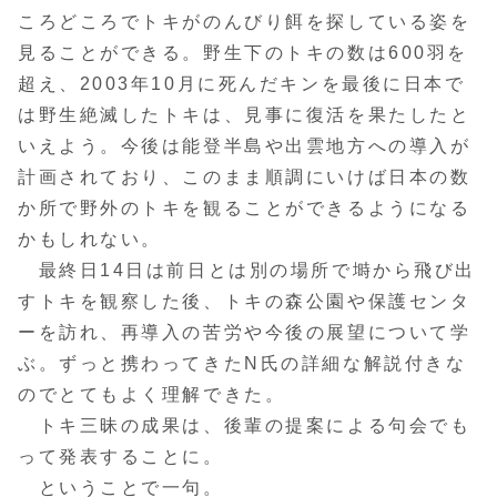
ころどころでトキがのんびり餌を探している姿を
見ることができる。野生下のトキの数は600羽を
超え、2003年10月に死んだキンを最後に日本で
は野生絶滅したトキは、見事に復活を果たしたと
いえよう。今後は能登半島や出雲地方への導入が
計画されており、このまま順調にいけば日本の数
か所で野外のトキを観ることができるようになる
かもしれない。
最終日14日は前日とは別の場所で塒から飛び出
すトキを観察した後、トキの森公園や保護センタ
ーを訪れ、再導入の苦労や今後の展望について学
ぶ。ずっと携わってきたN氏の詳細な解説付きな
のでとてもよく理解できた。
トキ三昧の成果は、後輩の提案による句会でも
って発表することに。
ということで一句。