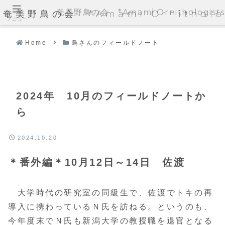
奄美野鳥の会 *Amami Ornithologists'
奄美野鳥の会 *Amami Ornithologi
メニュー
Home
鳥さんのフィールドノート
2024年 10月のフィールドノートか
ら
2024.10.20
＊番外編＊10月12日～14日 佐渡
大学時代の研究室の同級生で、佐渡でトキの再
導入に携わっているＮ氏を訪ねる。というのも、
今年度末でＮ氏も新潟大学の教授職を退官となる