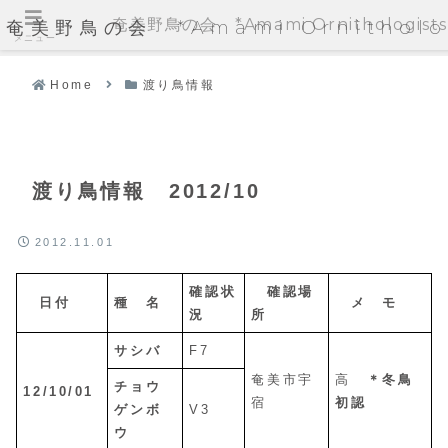
奄美野鳥の会 *Amami Ornithologists'
奄美野鳥の会 *Amami Ornithologi
メニュー
Home
渡り鳥情報
渡り鳥情報 2012/10
2012.11.01
確認状
確認場
日付
種 名
メ モ
況
所
サシバ
F7
奄美市宇
高
＊冬鳥
チョウ
12/10/01
宿
初認
ゲンボ
V3
ウ