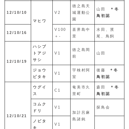
徳之島天
山田
＊冬
12/10/10
V2
城運動公
鳥初認
園
マヒワ
V100
喜界島中
水田、濱
12/10/16
＋-
里
尾、鳥飼
ハシブ
徳之島岡
トアジ
V1
山田
前
サシ
12/10/19
ジョウ
宇検村阿
後藤
＊冬
V1
ビタキ
室
鳥初認
ウグイ
奄美市久
森田
＊冬
C1
ス
里町
鳥初認
コムク
V1
探鳥会
ドリ
加計呂麻
12/10/21
島諸鈍
ノビタ
V1
キ