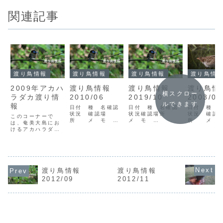
関連記事
渡り鳥情報
渡り鳥情報
渡り鳥情報
渡り鳥情
2009年アカハ
渡り鳥情報
渡り鳥情報
渡り鳥
横スクロー
ラダカ渡り情
2010/06
2019/10
2003/09
ルできます
報
日付 種 名確認
日付 種 名確認
日付 種 
状況 確認場
状況確認場所
状況 確認
このコーナーで
所 メ モ
メ モ
所 メ 
は、奄美大島にお
10/06/07エゾセ
19/10/03ヤブサ
03/09/0
けるアカハラダカ
ンニュウＣ1徳之
メV1宇検村湯湾岳
ガセキレイV
の渡りの確認情報
島兼久山田
永井 *冬鳥初認カ
町宇宿農耕
を掲載いたしま
10/06/08カッコ
ンムリカッコウV1
飼、吉沢夫
す。奄美野鳥の会
ウC1大和村思勝細
奄美市望楼台鳥飼
03/09/0
では奄美市の朝戸
川、勝間田
19/10/04オオル
シギV4龍郷
峠（北緯28度20
10/06/18ハシブ
リB1コムクドリ
鳥飼、吉沢
分35秒、東経129
渡り鳥情報
渡り鳥情報
トアジサシV2奄美
V519/10/05コム
ハリオシギ
度30分28秒、高
2012/09
2012/11
市大瀬海岸長澤
シクイ
真：吉沢智
度320m）におい
10/06/23オオア
B119/10/08コガ
03/09/0
て、毎朝7時30分
ジサシV1宇検村名
モV2奄美市大瀬
ラダカV1名
から9時30分にか
柄後藤...
海...
戸峠岩元...
けて、定時定点の
観察を...