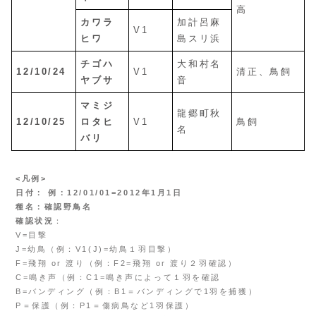
高
カワラ
加計呂麻
V1
ヒワ
島スリ浜
チゴハ
大和村名
12/10/24
V1
清正、鳥飼
ヤブサ
音
マミジ
龍郷町秋
12/10/25
ロタヒ
V1
鳥飼
名
バリ
<凡例>
日付： 例：12/01/01=2012年1月1日
種名：確認野鳥名
確認状況
：
V=目撃
J=幼鳥（例：V1(J)=幼鳥１羽目撃）
F=飛翔 or 渡り（例：F2=飛翔 or 渡り２羽確認）
C=鳴き声（例：C1=鳴き声によって１羽を確認
B=バンディング（例：B1＝バンディングで1羽を捕獲）
P＝保護（例：P1＝傷病鳥など1羽保護）