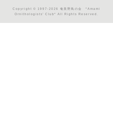
Copyright © 1997-2026 奄美野鳥の会 *Amami
Ornithologists' Club* All Rights Reserved.