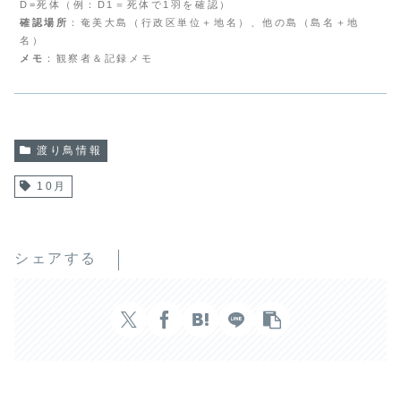
D=死体（例：D1＝死体で1羽を確認）
確認場所
：奄美大島（行政区単位＋地名）、他の島（島名＋地
名）
メモ
：観察者＆記録メモ
渡り鳥情報
10月
シェアする