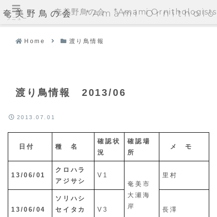
奄美野鳥の会 *Amami Ornithologists'
奄美野鳥の会 *Amami Ornithologi
メニュー
Home
渡り鳥情報
渡り鳥情報 2013/06
2013.07.01
確認状
確認場
日付
種 名
メ モ
況
所
クロハラ
13/06/01
V1
里村
アジサシ
奄美市
大瀬海
ソリハシ
岸
13/06/04
セイタカ
V3
長澤