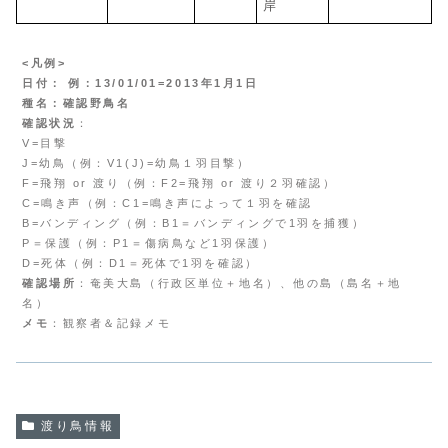
岸
<凡例>
日付： 例：13/01/01=2013年1月1日
種名：確認野鳥名
確認状況
：
V=目撃
J=幼鳥（例：V1(J)=幼鳥１羽目撃）
F=飛翔 or 渡り（例：F2=飛翔 or 渡り２羽確認）
C=鳴き声（例：C1=鳴き声によって１羽を確認
B=バンディング（例：B1＝バンディングで1羽を捕獲）
P＝保護（例：P1＝傷病鳥など1羽保護）
D=死体（例：D1＝死体で1羽を確認）
確認場所
：奄美大島（行政区単位＋地名）、他の島（島名＋地
名）
メモ
：観察者＆記録メモ
渡り鳥情報