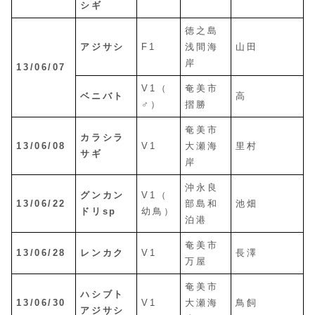
シギ
徳之島
アジサシ
F1
浅間海
山田
岸
13/06/07
V1（
奄美市
ベニバト
高
♂）
摺勝
奄美市
カラシラ
13/06/08
V1
大瀬海
里村
サギ
岸
沖永良
グンカン
V1（
13/06/22
部島和
池畑
ドリsp
幼鳥）
泊港
奄美市
13/06/28
レンカク
V1
長澤
万屋
奄美市
ハシブト
13/06/30
V1
大瀬海
鳥飼
アジサシ