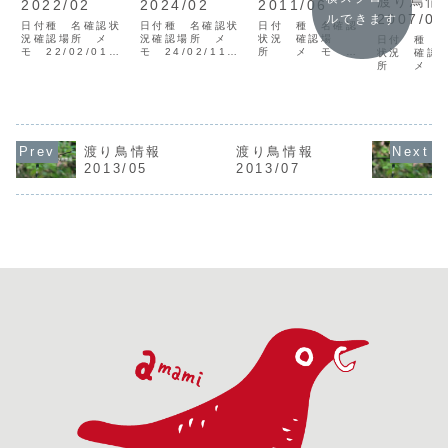
渡り鳥
2022/02
2024/02
2011/06
2007/02
ルできます
日付種 名確認状
日付種 名確認状
日付 種 名確認
況確認場所 メ
況確認場所 メ
状況 確認場
日付 種 
モ 22/02/01ハ
モ 24/02/11オ
所 メ モ
状況 確認
イイロチュウヒV1
オノスリ？V1奄美
11/06/04ハシブ
所 メ 
奄美市笠利町和野
市名瀬大川河口谷
トアジサシV3徳之
07/02/1
後藤トビV1奄美市
口24/02/23コホ
島浅間海岸山田オ
ラヘラサギV
笠利町万屋ムジセ
オアカV3岩元さ
オヨシキリC1徳之
島浅間海岸
ッカV龍郷町屋入
24/02/27シマア
島兼久11/06/11
07/02/1
22/02/10ノドグ
ジV1谷口ハチジョ
コグンカンドリV1
ジャクV4瀬
ロツグミV1大和村
ウツグミ×ノドア
奄美市大瀬海岸里
阿木名清正
渡り鳥情報
渡り鳥情報
フォレストポリス
カツグミ交雑個体
村11/06/30タカ
07/02/18
2013/05
2013/07
22/02/13ロクシ
V3龍郷町龍郷鳥
サゴクロサギV1大
奄美市笠利
ョウヒタキV1奄美
飼、藤井、松永<
和村フォレストポ
高07/02/
市名瀬...
凡例> 日...
リス後藤<凡...
ンジャクV5
笠利町土盛ケ