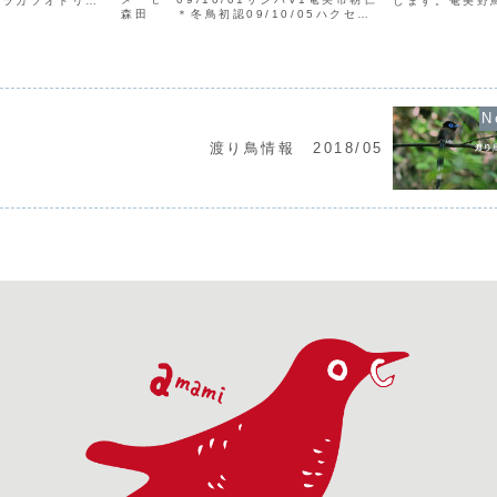
ガシラカツオドリV1
します。奄美野
森田 ＊冬鳥初認09/10/05ハクセキ
、永井、川口、鳥
峠において、毎朝
レイV10宇検村湯湾後藤 ＊冬鳥初認
島村臥蛇島アオツラカ
にかけて、定時
09/10/06ヤマシギV1奄美市三太郎峠森
： 例：21/...
す。渡りの総数
田、永井 ＊冬鳥初認09/10/09キ...
の記録の集積によ
渡り鳥情報 2018/05