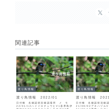
関連記事
渡り鳥情報
渡り鳥情報
渡り鳥情報 2022/01
渡り鳥情報 2021
日付種 名確認状況確認場所 メ モ
日付種 名確認状況確
22/01/12ハイイロチュウヒV1喜界島伊
21/06/02アネハヅル