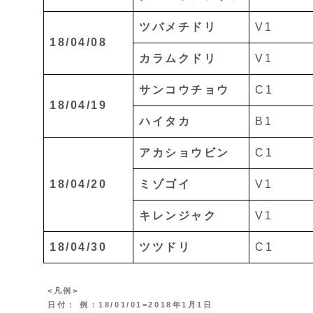
ツバメチドリ
V1
18/04/08
カラムクドリ
V1
サンコウチョウ
C1
18/04/19
ハイタカ
B1
アカショウビン
C1
18/04/20
ミゾゴイ
V1
キレンジャク
V1
18/04/30
ツツドリ
C1
<凡例>
日付： 例：18/01/01=2018年1月1日