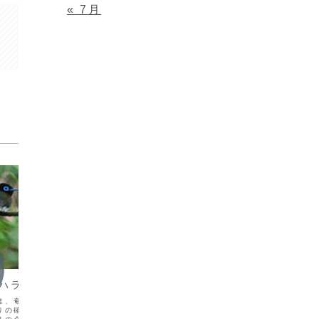
« 7月
渡り鳥
渡り鳥情報
カハラダカ渡り情報
渡り鳥
渡り鳥情報 2010/02
は、奄美大島におけるア
日付 
りの確認情報を掲載いた
モ 19
日付 種 名確認状況 確認場所