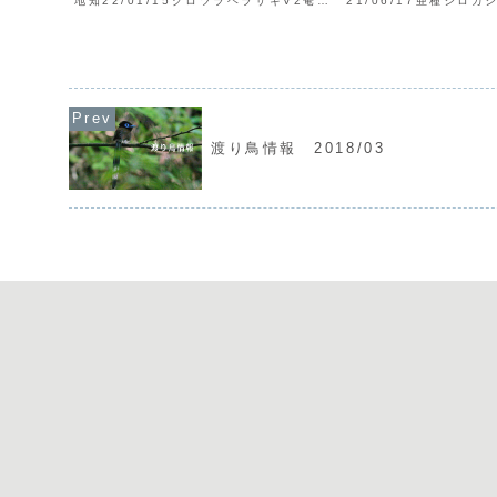
地知22/01/15クロツラヘラサギV2奄美
21/06/17亜種シロ
市笠利町手花部里村ムネアカタヒバリV
十島村中之島平瀬後藤
龍郷町秋名<凡例> 日付： 例：
飼21/06/18V1十
22/01/01=2022年1月1日種名：確認
ツオドリV1<凡例> 日付
野...
渡り鳥情報 2018/03