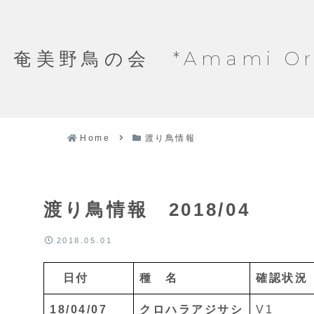
奄美野鳥の会 *Amami Ornit
Home
渡り鳥情報
渡り鳥情報 2018/04
2018.05.01
日付
種 名
確認状況
18/04/07
クロハラアジサシ
V1