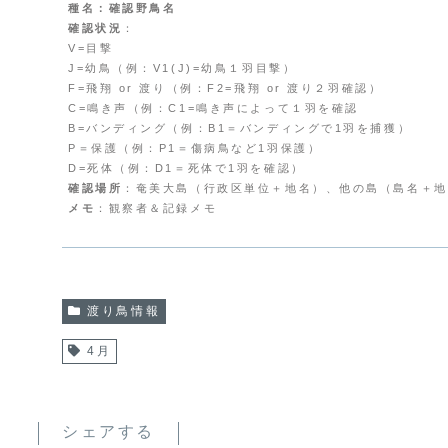
種名：確認野鳥名
確認状況
：
V=目撃
J=幼鳥（例：V1(J)=幼鳥１羽目撃）
F=飛翔 or 渡り（例：F2=飛翔 or 渡り２羽確認）
C=鳴き声（例：C1=鳴き声によって１羽を確認
B=バンディング（例：B1＝バンディングで1羽を捕獲）
P＝保護（例：P1＝傷病鳥など1羽保護）
D=死体（例：D1＝死体で1羽を確認）
確認場所
：奄美大島（行政区単位＋地名）、他の島（島名＋地
メモ
：観察者＆記録メモ
渡り鳥情報
4月
シェアする