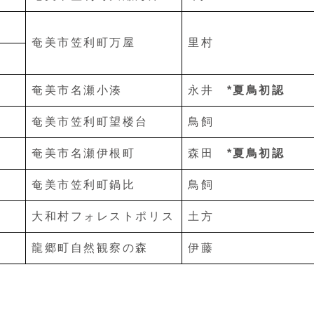
奄美市笠利町万屋
里村
奄美市名瀬小湊
永井
*夏鳥初認
奄美市笠利町望楼台
鳥飼
奄美市名瀬伊根町
森田
*夏鳥初認
奄美市笠利町鍋比
鳥飼
大和村フォレストポリス
土方
龍郷町自然観察の森
伊藤