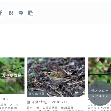
横スクロー
渡り鳥情報
渡り鳥情報
ルできます
/06
2005年ア
渡り鳥情報 2009/10
認場所 メ モ
このコーナーで
日付 種 名確認状況 確認場所
V1徳之島面縄
カハラダカの渡
メ モ 09/10/01サシバV1奄美市朝仁