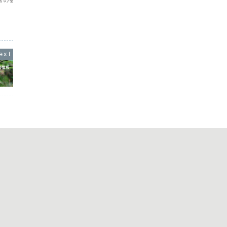
鳥の会では名瀬市の朝戸
徳之島浅
メ モ 10/02/19ミソサザイP1龍郷町
7時30分から9時30分
アジサシ
自然観察の森宇都宮10/02/21コクガン
定点の観察を行っていま
ジサシV
V1奄美市住用町内海谷津▼コクガン（写
把握はできませんが、こ
> 日付： 
真：谷津）ツルシギV2奄美市笠利町大瀬
り各...
海岸里村<凡例> 日付： 例：
10/01/0...