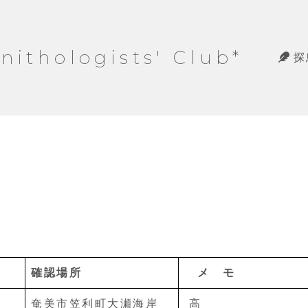
hologists' Club*
探
確認場所
メ モ
奄美市笠利町大瀬海岸
高