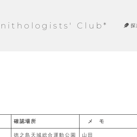
hologists' Club*
探
確認場所
メ モ
徳之島天城総合運動公園
山田