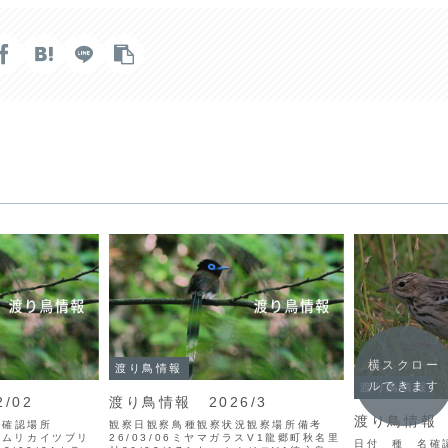
横スクロー
渡り鳥情報
ルできます
渡り鳥情報
/02
渡り鳥情報 2026/3
渡り鳥情報 2
況 確認場所
観察日観察鳥種観察状況観察場所備考
カンムリカイツブリ
26/03/06ミヤマガラスV1龍郷町秋名里
日付 種 名