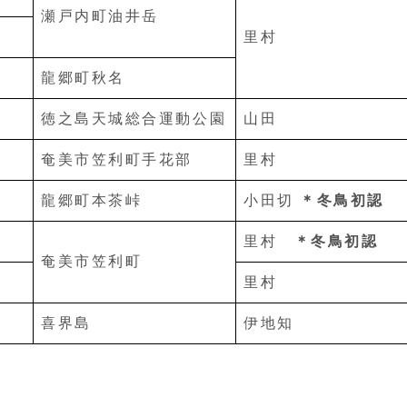
瀬戸内町油井岳
里村
龍郷町秋名
徳之島天城総合運動公園
山田
奄美市笠利町手花部
里村
龍郷町本茶峠
小田切
＊冬鳥初認
里村
＊冬鳥初認
奄美市笠利町
里村
喜界島
伊地知