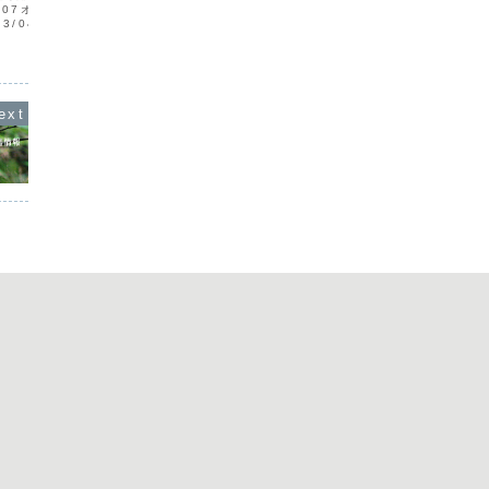
メ モ 10/04/09アカアシチョウゲン
上後藤2
4/07オニアジサシV1奄美
ボウV1（幼鳥）奄美市笠利町宇宿青柳
23/1
3/04/08ミゾゴイV1奄
10/04/10コイカルＶ3龍郷町手広里村
＊冬鳥初
オチドリV26奄美市宇宿
10/04/12ツバメチドリV1加計呂麻島諸
麻島諸鈍寺
10ヒメコウテンシV50＋
鈍谷津10/04/13アカガシラサギV1
湯湾後藤13/04...
宇...