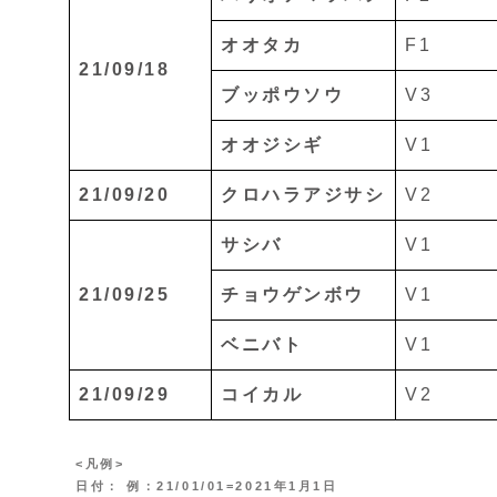
オオタカ
F1
21/09/18
ブッポウソウ
V3
オオジシギ
V1
21/09/20
クロハラアジサシ
V2
サシバ
V1
21/09/25
チョウゲンボウ
V1
ベニバト
V1
21/09/29
コイカル
V2
<凡例>
日付： 例：21/01/01=2021年1月1日