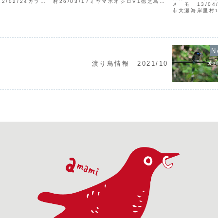
2/02/24カラム
村26/03/17ミヤマホオジロV1徳之島奄
メ モ 13/0
合公園マガンV1
美町総合運動公園山田26/03/18アサク
市大瀬海岸里村1
 日付： 例：
ラサンショウクイV1宇検村湯湾水井
美市小湊永井オ
1月1日種名：確
26/03/20イワミセキレイV1奄美市
漁港高13/04/
名...
宮山ケリV1宇検村
渡り鳥情報 2021/10