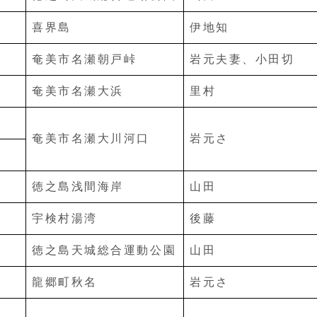
喜界島
伊地知
奄美市名瀬朝戸峠
岩元夫妻、小田切
奄美市名瀬大浜
里村
奄美市名瀬大川河口
岩元さ
徳之島浅間海岸
山田
宇検村湯湾
後藤
徳之島天城総合運動公園
山田
龍郷町秋名
岩元さ