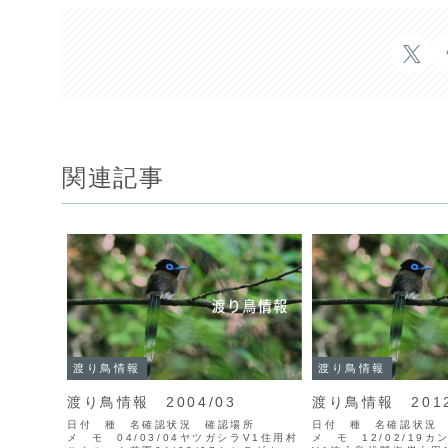
関連記事
渡り鳥情報
渡り鳥情報
渡り鳥情報 2004/03
渡り鳥情報 2012
日付 種 名確認状況 確認場所
日付 種 名確認状
メ モ 04/03/04ヤツガシラV1住用村
メ モ 12/02/19