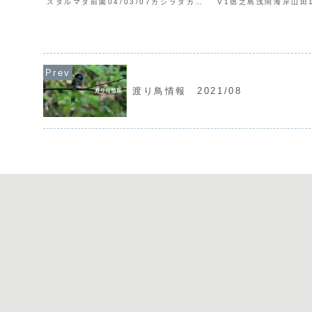
スタルマタ前園04/03/07カシラダカ
V1徳之島浅間海岸山田1
V10＋-住用村マングローブパーク島、川
クドリV1徳之島天城総
口和 他 04/03/12サバンナシトドV1
徳之島花徳中村<凡例>
笠利町あやまる岬柳下04/03/13ヤ...
12/01/01=2012年
認...
渡り鳥情報 2021/08