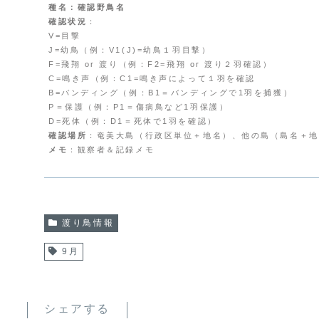
種名：確認野鳥名
確認状況
：
V=目撃
J=幼鳥（例：V1(J)=幼鳥１羽目撃）
F=飛翔 or 渡り（例：F2=飛翔 or 渡り２羽確認）
C=鳴き声（例：C1=鳴き声によって１羽を確認
B=バンディング（例：B1＝バンディングで1羽を捕獲）
P＝保護（例：P1＝傷病鳥など1羽保護）
D=死体（例：D1＝死体で1羽を確認）
確認場所
：奄美大島（行政区単位＋地名）、他の島（島名＋地
メモ
：観察者＆記録メモ
渡り鳥情報
9月
シェアする