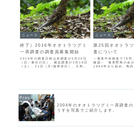
ニュース
ニュース
終了）2016年オオトラツグミ
第25回オオトラ
一斉調査の調査員募集開始
査について
2016年の調査日程は本調査が3月20日
～奄美中央林道で79羽
（日：春分の日）、補足調査が3月19日
確認～ 奄美野鳥の会
（土）、21日（月/振替休日）、大和村
1994年から始め、島
の調査が27日（日）に決まりました。通
ンティア調査員の方々
算23回目となるオオトラツグミ調査に、
めてきたオオトラツグ
ぜひ皆さまのお力をお貸しください。あ
年で25回目（25年目
なたも、オオ...
昨年に引き続き、奄...
2004年のオオトラツグミ一斉調査の
うすを写真でご紹介します。