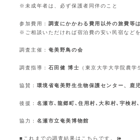
※未成年者は、必ず保護者同伴のこと
参加費用：
調査にかかわる費用以外の旅費等
※ご相談いただければ宿泊費の安い民宿など
調査主催：
奄美野鳥の会
調査指導：
石田健 博士
（東京大学大学院農学
協賛：
環境省奄美野生生物保護センター、
鹿
後援：
名瀬市､龍郷町､住用村､大和村､宇検村
協力：
名瀬市立奄美博物館
■これまでの調査結果はこちらです。