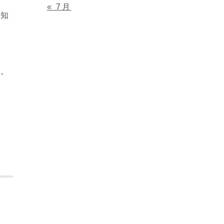
« 7月
門知
同
す。