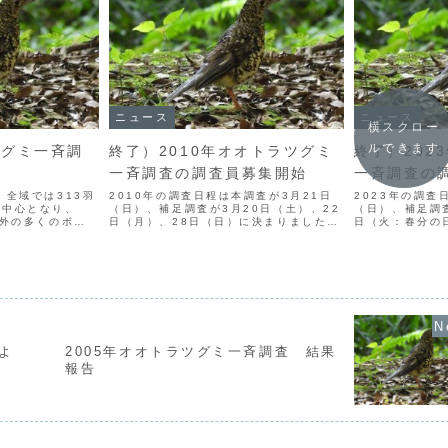
ニュース
ニュース
横スクロー
ルできます
ツグミ一斉調
終了）2010年オオトラツグミ
終了）202
一斉調査の調査員募集開始
一斉調査の
、全域では313羽
2010年の調査日程は本調査が3月21日
2023年の調査
が中心となり、
（日）、補足調査が3月20日（土）、22
（日）、補足調査
内外の多くのボラ
日（月）、28日（日）に決まりました。
日（火：春分の
のご協力のもと進
毎年続けて今回で17回目を迎える一般市
日（日）に決ま
ミ一斉調査は、今
民参加型のオオトラツグミの調査。ぜひ
となるオオトラ
）となりました。
皆さまのお力をお貸しください。あなた
まのお力をお貸
も、オオトラ...
オオトラツグ...
よ
2005年オオトラツグミ一斉調査 結果
報告