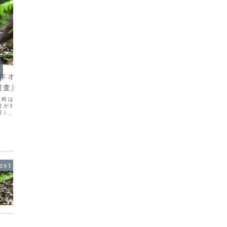
ニュース
ニュー
3年オオトラツグミ
2019年オオトラツグミ一斉調
NPO
調査員募集開始
査 結果報告
員形態
て
日程は本調査が3月19日
26回目のオオトラツグミ一斉調査の結果
が3月18日（土）と21
を掲載しました。調査方法を一部見直し
奄美野鳥
日）、大和村の調査が26
て6年目、中央林道でのさえずり個体数は
て動いて
りました。節目の30回目
過去最高に迫る勢いでした。第26回オオ
内いたし
ツグミ調査に、ぜひ皆さ
トラツグミ一斉調査について～奄美中央
員形態の
しください。あなたも、
林道で102羽、全域では381羽確認～
せてご連
1994年から...
も告知し
覧ください