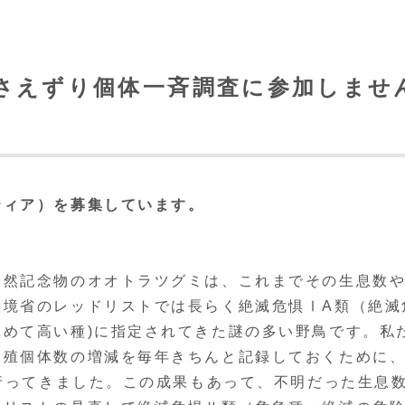
さえずり
個体一斉調査に参加しませ
ティア）を募集しています。
然記念物のオオトラツグミは、これまでその生息数
環境省のレッドリストでは長らく絶滅危惧ⅠA類（絶滅
めて高い種)に指定されてきた謎の多い野鳥です。私
繁殖個体数の増減を毎年きちんと記録しておくために
を行ってきました。この成果もあって、不明だった生息