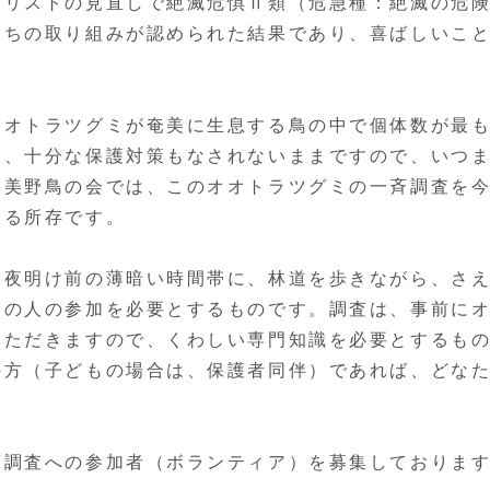
ドリストの見直しで絶滅危惧Ⅱ類（危急種：絶滅の危
たちの取り組みが認められた結果であり、喜ばしいこ
オトラツグミが奄美に生息する鳥の中で個体数が最
た、十分な保護対策もなされないままですので、いつ
奄美野鳥の会では、このオオトラツグミの一斉調査を
いる所存です。
夜明け前の薄暗い時間帯に、林道を歩きながら、さ
くの人の参加を必要とするものです。調査は、事前に
いただきますので、くわしい専門知識を必要とするも
の方（子どもの場合は、保護者同伴）であれば、どな
調査への参加者（ボランティア）を募集しておりま