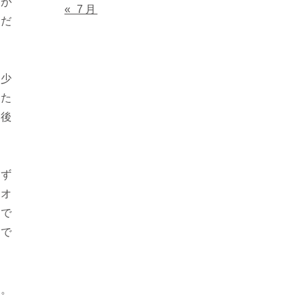
険が
« 7月
とだ
も少
また
今後
えず
オオ
ので
たで
す。