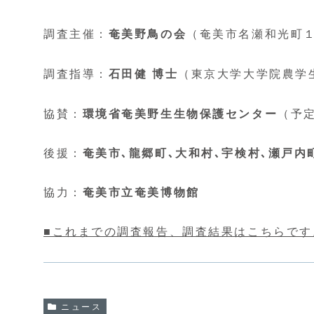
調査主催：
奄美野鳥の会
（奄美市名瀬和光町１2－8
調査指導：
石田健 博士
（東京大学大学院農学
協賛：
環境省奄美野生生物保護センター
（予
後援：
奄美市､龍郷町､大和村､宇検村､瀬戸
協力：
奄美市立奄美博物館
■これまでの調査報告、調査結果はこちらです
ニュース