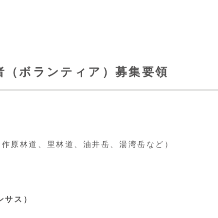
者（ボランティア）募集要領
金作原林道、里林道、油井岳、湯湾岳など）
ンサス）