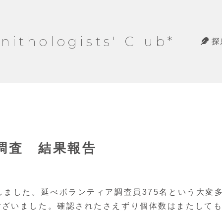
hologists' Club*
探
斉調査 結果報告
ました。延べボランティア調査員375名という大変
ございました。確認されたさえずり個体数はまたして