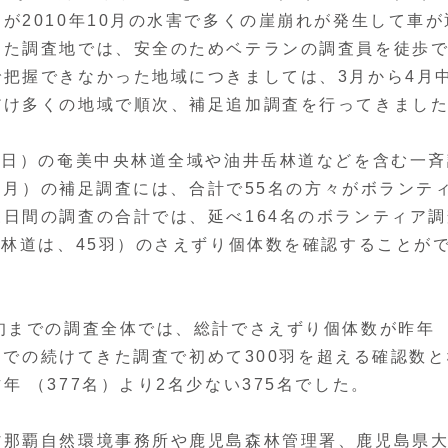
が2010年10月の水害で多くの崖崩れが発生して車が
した調査地では、安全のためベテランの調査員を徒歩
把握できなかった地域につきましては、3月から4月
だけ多くの地域で順次、補足追加調査を行ってきまし
（日）の奄美中央林道全域や油井岳林道などを含む一斉
日（月）の補足調査には、合計で55名の方々がボランテ
日間の調査の合計では、延べ164名のボランティア調
央林道は、45羽）のさえずり個体数を確認することが
旬までの調査全体では、総計でさえずり個体数が昨年
れまでの続けてきた調査で初めて300羽を超える確認数と
 （377名）より2名少ない375名でした。
那覇自然環境事務所や鹿児島森林管理署、鹿児島県