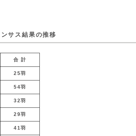
センサス結果の推移
合 計
25羽
54羽
32羽
29羽
41羽