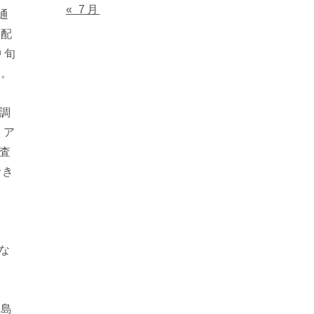
« 7月
通
で配
中旬
た。
調
ィア
査
でき
な
大島