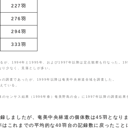
227羽
276羽
294羽
333羽
が、1994年と1995年、および1997年以降は定点観察も行なった。19
かなり少なく、見落としが多い。
みの調査であったが、1999年以降は奄美中央林道全域を調査した。
えている。
ずり個体のセンサス結果（1996年春）奄美野鳥の会』に1997年以降の調査結果
記録しましたが、奄美中央林道の個体数は45羽となり
年はこれまでの平均的な40羽台の記録数に戻ったこと