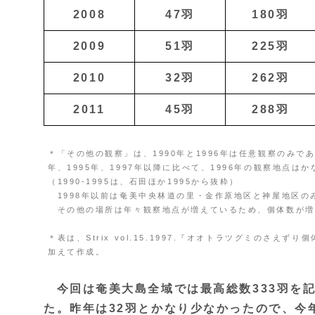
2008
47羽
180羽
2009
51羽
225羽
2010
32羽
262羽
2011
45羽
288羽
＊「その他の観察」は、1990年と1996年は任意観察のみである
年、1995年、1997年以降に比べて、1996年の観察地点は
（1990-1995は、石田ほか1995から抜粋）
1998年以前は奄美中央林道の里・金作原地区と神屋地区の
その他の場所は年々観察地点が増えているため、個体数が増
＊表は、Strix vol.15.1997.『オオトラツグミのさえ
加えて作成。
今回は奄美大島全域では最高総数333羽を
た。昨年は32羽とかなり少なかったので、今