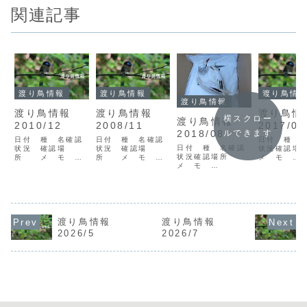
関連記事
渡り鳥情報
渡り鳥情報
渡り鳥情
渡り鳥情報
渡り鳥情報
渡り鳥情報
渡り鳥
横スクロー
渡り鳥情報
2010/12
2008/11
2017/08
ルできます
2018/08
日付 種 名確認
日付 種 名確認
日付 種 
日付 種 名確認
状況 確認場
状況 確認場
状況確認
状況確認場所
所 メ モ
所 メ モ
メ モ
メ モ
10/12/15ヒシク
08/11/01シメV3
17/08/0
18/08/15コグン
イV1龍郷町秋名里
奄美市大瀬海岸長
ウドリP1瀬
カンドリV1龍郷町
村10/12/18ソリ
澤ユリカモメV1里
篠川清正
倉崎海岸木元
ハシセイタカシギ
村08/11/03ジョ
17/08/1
18/08/25アカオ
V1奄美市大瀬海岸
ウビタキV1奄美市
レイV2宇検
ネッタイチョウP1
V1徳之島浅間海岸
宇宿後藤 *冬鳥初
岳里村 *冬
台風19号による迷
福本、山田
認（奄美大島）
<凡例> 日
渡り鳥情報
渡り鳥情報
行▲アカオネッタ
10/12/21カツオ
08/11/07ムラサ
例：
2026/5
2026/7
イチョウ（写真：
ドリV1山田<凡例
キサギP1瀬戸内町
17/01/01
鳥飼）<凡例> 日
> 日付： 例：
白浜半田
年1月1日種
付： 例：
10/01/01=...
08/11/11ヤブ...
認野鳥名確
18/01/01=2018
況：V=目撃J
年1月...