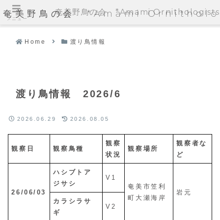
奄美野鳥の会 *Amami Ornithologists'
奄美野鳥の会 *Amami Ornithologi
メニュー
Home
渡り鳥情報
渡り鳥情報 2026/6
2026.06.29
2026.08.05
観察
観察者な
観察日
観察鳥種
観察場所
状況
ど
ハシブトア
V1
ジサシ
奄美市笠利
26/06/03
岩元
町大瀬海岸
カラシラサ
V2
ギ