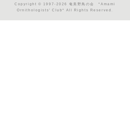
Copyright © 1997-2026 奄美野鳥の会 *Amami
Ornithologists' Club* All Rights Reserved.