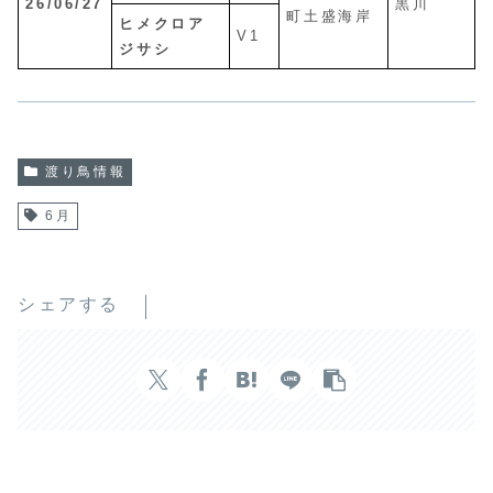
26/06/27
黒川
町土盛海岸
ヒメクロア
V1
ジサシ
渡り鳥情報
6月
シェアする