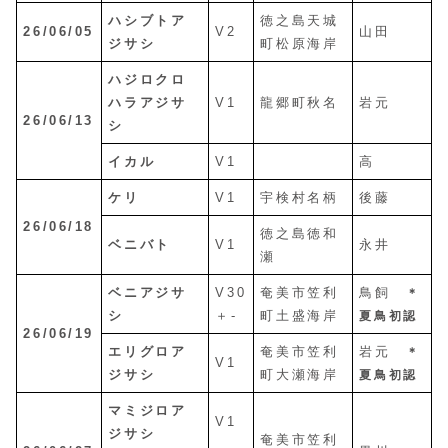
ハシブトア
徳之島天城
26/06/05
V2
山田
ジサシ
町松原海岸
ハジロクロ
ハラアジサ
V1
龍郷町秋名
岩元
26/06/13
シ
イカル
V1
高
ケリ
V1
宇検村名柄
後藤
26/06/18
徳之島徳和
ベニバト
V1
永井
瀬
ベニアジサ
V30
奄美市笠利
鳥飼
＊
シ
＋-
町土盛海岸
夏鳥初認
26/06/19
エリグロア
奄美市笠利
岩元
＊
V1
ジサシ
町大瀬海岸
夏鳥初認
マミジロア
V1
ジサシ
奄美市笠利