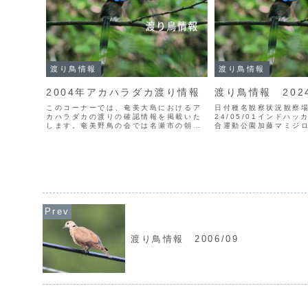
渡り鳥情報
渡り鳥情報
2004年アカハラダカ渡り情報
渡り鳥情報 2024
このコーナーでは、奄美大島におけるア
日付種名観察状況観察
カハラダカの渡りの確認情報を掲載いた
24/05/01インドハ
します。奄美野鳥の会では名瀬市の朝戸
合運動公園加藤マミジロ
峠において、毎朝7時30分から9時30分
ジサシV奄美市笠利町
にかけて、定時定点の観察を行っていま
夏鳥初認24/05/02
す。渡りの総数把握はできませんが、こ
笠利町宇宿富川、小畑ベ
の記録の集積により各...
湯湾総合運動...
渡り鳥情報 2006/09