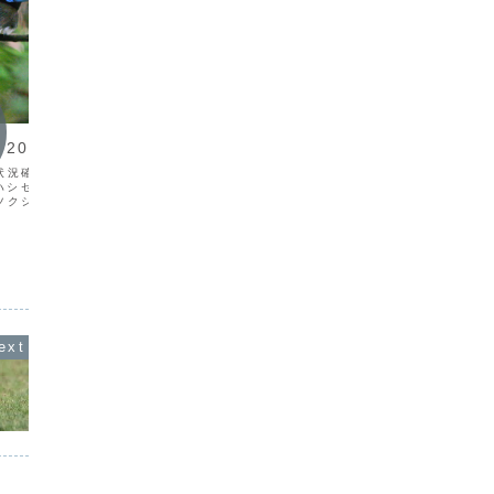
渡り鳥情報
渡り鳥
021/01
渡り鳥情報 2025/05
渡り鳥
状況確認場所 メ モ
日付種名観察状況観察場所メモ
日付 
ソリハシセイタカシギV3徳之
25/05/01マミジロタヒバリV1宇検村総
モ 16
クシガモV121/01/02
合運動公園加藤25/05/02キマユホオジ
名吉澤カ
V2（成）奄美市住用町マ
ロV2宇検村湯湾25/05/04オウチュウ
イイロヒ
浜田太21/01/07オオ
V1喜界島羽里富25/05/06コアジサシ
田16/
若）沖永良部島後蘭2...
V10奄美市笠利町大瀬海岸里村 ＊夏鳥
町大瀬海
初認...
ヅ...