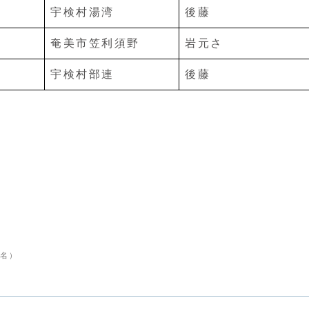
宇検村湯湾
後藤
奄美市笠利須野
岩元さ
宇検村部連
後藤
名）