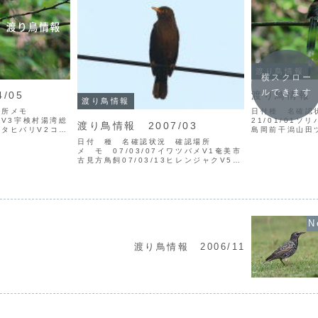
渡り鳥情報
横スクロー
ルできます
/05
渡り鳥情報 2
渡り鳥情報
場所メモ
日付種 名確認
ッカV3宇検村湯湾総
21/01/01
渡り鳥情報 2007/03
タヒバリV2コア
島岡前干潟山田ツ
大瀬海岸後藤 ＊
オオハクチョウ
日付 種 名確認状況 確認場所
オウチュウV4奄美市
ングローブパーク
メ モ 07/03/07イワツバメV1奄美市
ニバトV1宇検村
ハクチョウV2（
古見方鳥飼07/03/13ヒレンジャクV5大
和村思勝永井、迫田07/03/14オオコノ
ハズクV1高 *写真はこちらウミネコV1
宇検村芦検後藤07/03/20ギンム...
渡り鳥情報 2006/11