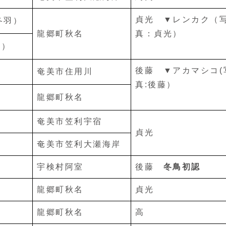
貞光 ▼レンカク（
冬羽）
龍郷町秋名
真：貞光）
♀）
後藤 ▼アカマシコ(
奄美市住用川
真:後藤）
龍郷町秋名
奄美市笠利宇宿
貞光
奄美市笠利大瀬海岸
宇検村阿室
後藤
冬鳥初認
龍郷町秋名
貞光
龍郷町秋名
高