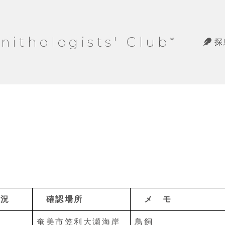
hologists' Club*
探
状況
確認場所
メ モ
奄美市笠利大瀬海岸
鳥飼