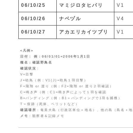
06/10/25
マミジロタヒバリ
V1
06/10/26
ナベヅル
V4
06/10/27
アカエリカイツブリ
V1
<凡例>
日付： 例：06/01/01=2006年1月1日
種名：確認野鳥名
確認状況
：
V=目撃
J=幼鳥（例：V1(J)=幼鳥１羽目撃）
F=飛翔 or 渡り（例：F2=飛翔 or 渡り２羽確認）
C=鳴き声（例：C1=鳴き声によって１羽を確認
B=バンディング（例：B1＝バンディングで1羽を捕獲）
T＝痕跡（死体、ペリットなど）
確認場所
：奄美大島（行政区単位＋地名）、他の島（島名＋地
メモ
：観察者＆記録メモ