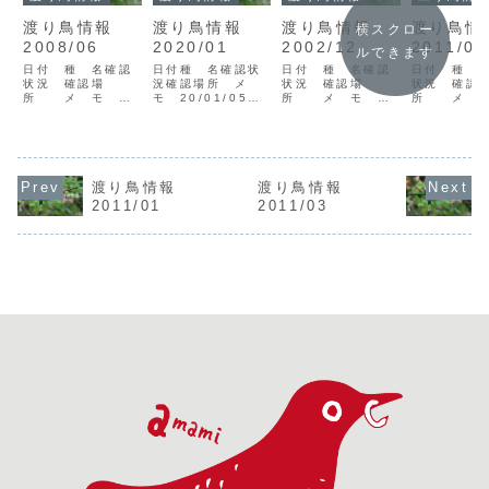
渡り鳥情報
渡り鳥情報
渡り鳥情報
渡り鳥
横スクロー
2008/06
2020/01
2002/12
2011/01
ルできます
日付 種 名確認
日付種 名確認状
日付 種 名確認
日付 種 
状況 確認場
況確認場所 メ
状況 確認場
状況 確認
所 メ モ
モ 20/01/05ク
所 メ モ
所 メ 
08/06/07アカガ
ロツラヘラサギV3
02/12/25ヒバリ
11/01/0
シラサギV1龍郷町
奄美市笠利町大瀬
V4名瀬市古見方鳥
ガホオジロV
秋名樋口
海岸里村
飼ハヤブサ
市宇宿樋口
08/06/08ベニア
20/01/14ヤツガ
V102/12/30カワ
11/01/0
ジサシV10奄美市
シラV1徳之島平土
アイサV1♀住用村
ガモV1奄美
土盛海岸樋口 夏
野山田20/01/21
下役勝森田<凡例
海岸11/01
渡り鳥情報
渡り鳥情報
鳥初認エリグロア
アカマシコV1瀬戸
> 日付： 例：
モエガモV2
2011/01
2011/03
ジサシV6請島池地
内町網野子望月
02/09/01=2002
鍋比高11/0
高08/06/09ベニ
20/01/24カワア
年9月1日種名：確
セグロカモメ
アジサシV2大和村
イサV1（♂）奄美
認野鳥名確認状
美市名瀬大
津名久後藤<凡例
市住用町内...
況：V=目撃J=...
11/01/...
> ...