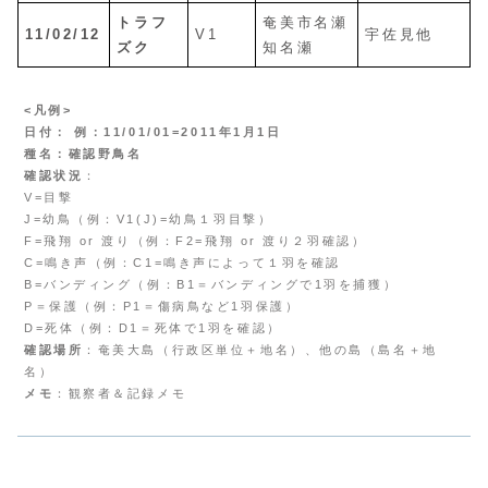
トラフ
奄美市名瀬
11/02/12
V1
宇佐見他
ズク
知名瀬
<凡例>
日付： 例：11/01/01=2011年1月1日
種名：確認野鳥名
確認状況
：
V=目撃
J=幼鳥（例：V1(J)=幼鳥１羽目撃）
F=飛翔 or 渡り（例：F2=飛翔 or 渡り２羽確認）
C=鳴き声（例：C1=鳴き声によって１羽を確認
B=バンディング（例：B1＝バンディングで1羽を捕獲）
P＝保護（例：P1＝傷病鳥など1羽保護）
D=死体（例：D1＝死体で1羽を確認）
確認場所
：奄美大島（行政区単位＋地名）、他の島（島名＋地
名）
メモ
：観察者＆記録メモ