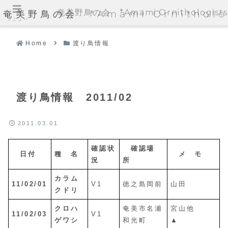
奄美野鳥の会 *Amami Ornithologists'
奄美野鳥の会 *Amami Ornithologi
メニュー
Home
渡り鳥情報
渡り鳥情報 2011/02
2011.03.01
確認状
確認場
日付
種 名
メ モ
況
所
カラム
11/02/01
V1
徳之島岡前
山田
クドリ
クロハ
奄美市名瀬
宮山他
11/02/03
V1
ゲワシ
和光町
▲