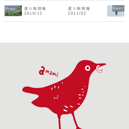
町伊藤16/10/10
20/03/12ヤツガ
ロアジサシＶ1瀬
ハマシギＶ
メボソムシクイ
シラB1宇検村部連
戸内町赤瀬鳥飼<
羽）岩元さ
渡り鳥情報
渡り鳥情報
s.l.V7奄美市笠利
20/03/14クロウ
凡例> 日付： 例：
04/06/2
2010/12
2011/02
町太陽が丘里村
タドリV1龍郷町秋
05/01/01=2005
トアジサシV
16/10/16アカエ
名高カラムクドリ
年1月1日種名：確
▼右からハ
リヒレアシシギV1
V120/03/20
認野鳥名確認状
アジサシ、
徳之島浅間海岸...
ズ...
況：V=目撃J=...
ロアジサシ
ジサシ...