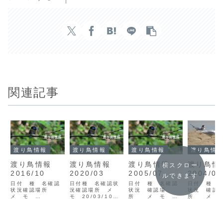
関連記事
渡り鳥情報
渡り鳥情報
渡り鳥情報
渡り鳥情
渡り鳥情報
渡り鳥情報
渡り鳥情報
渡り鳥
横スクロー
2016/10
2020/03
2005/07
2004/06
ルできます
日付 種 名確認
日付種 名確認状
日付 種 名確認
日付 種 
状況確認場所
況確認場所 メ
状況 確認場
状況 確認
メ モ
モ 20/03/10ウ
所 メ モ
所 メ 
16/10/07サシバ
ミネコV1宇検村湯
05/07/12クロア
04/06/0
V3龍郷町円宮山
湾後藤セグロカモ
ジサシＶ1笠利町
クロハラア
*冬鳥初認コサメビ
メV1ナベヅルV11
大瀬海岸前園
V1笠利町大
タキV1奄美市笠利
奄美市宇宿漁港
05/07/15マミジ
高04/06/