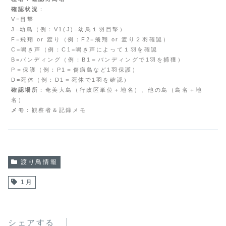
確認状況
：
V=目撃
J=幼鳥（例：V1(J)=幼鳥１羽目撃）
F=飛翔 or 渡り（例：F2=飛翔 or 渡り２羽確認）
C=鳴き声（例：C1=鳴き声によって１羽を確認
B=バンディング（例：B1＝バンディングで1羽を捕獲）
P＝保護（例：P1＝傷病鳥など1羽保護）
D=死体（例：D1＝死体で1羽を確認）
確認場所
：奄美大島（行政区単位＋地名）、他の島（島名＋地
名）
メモ
：観察者＆記録メモ
渡り鳥情報
1月
シェアする