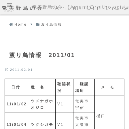
奄美野鳥の会 *Amami Ornithologists'
奄美野鳥の会 *Amami Ornithologi
メニュー
Home
渡り鳥情報
渡り鳥情報 2011/01
2011.02.01
確認状
確認
日付
種 名
メ モ
況
場所
ツメナガホ
奄美市
11/01/02
V1
オジロ
宇宿
樋口
奄美市
11/01/04
ツクシガモ
V1
大瀬海