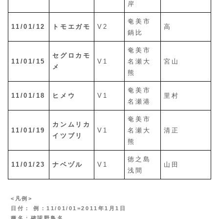
岸
奄美市
11/01/12
トモエガモ
V2
高
鍋比
奄美市
セグロカモ
11/01/15
V1
名瀬大
宮山
メ
熊
奄美市
11/01/18
ヒメウ
V1
里村
名瀬港
奄美市
カンムリカ
11/01/19
V1
名瀬大
清正
イツブリ
熊
徳之島
11/01/23
ナベヅル
V1
山田
浅間
<凡例>
日付： 例：11/01/01=2011年1月1日
種名：確認野鳥名