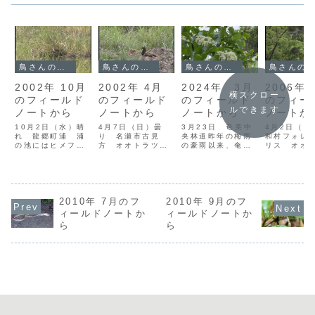
鳥さんのフィールドノート
鳥さんのフィールドノート
鳥さんのフィールドノート
鳥さんのフィールドノート
2002年 10月
2002年 4月
2024年 3月
2006年 
横スクロー
のフィールド
のフィールド
のフィールド
のフィー
ルできます
ノートから
ノートから
ノートから
ノートか
10月2日（水）晴
4月7日（日）曇
3月23日 奄美中
4月2日（日
れ 龍郷町浦 浦
り 名瀬市古見
央林道昨年の梅雨
和村フォレ
の池にはヒメフチ
方 オオトラツグ
の豪雨以来、奄美
リス オオ
トリゲンゴロウが
ミの追加調査で山
中央林道は土砂崩
グミのさえ
棲んでいる。最近
間林道に行った
れや道路の崩落
斉調査は2
観にきていなかっ
後、古見方地区に
で、寸断されてし
に終わった
たので、様子をう
立ち寄った。ここ
まっており、車で
斉調査でカ
かがいにやってき
での鳥見ポイント
全線踏破すること
きなかった
た。しかし、池は
2010年 7月のフ
は大川の中と農耕
2010年 9月のフ
はできない。それ
奄美野鳥の
一面ホテイアオイ
地の電柱や電線で
もあって3月17日
ンバーでこ
ィールドノートか
ィールドノートか
が生い茂り、水面
ある。まずは大川
に実施した第31回
と補足調査
ら
ら
をのぞくことがで
をのぞくが、鳥影
オオトラツグミさ
ている。そ
きない。網もつっ
は薄い。カルガモ
えずり一斉調査
調査も終盤
こむことができ
が1羽にバンが1
は、慣れたベテラ
り、本日は
ず、ゲンゴロウ
羽、あとはカワセ
ン調査員中心に...
の未調査地
が...
ミの...
カ...