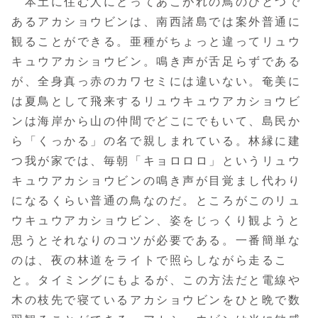
本土に住む人にとってあこがれの鳥のひとつで
あるアカショウビンは、南西諸島では案外普通に
観ることができる。亜種がちょっと違ってリュウ
キュウアカショウビン。鳴き声が舌足らずである
が、全身真っ赤のカワセミには違いない。奄美に
は夏鳥として飛来するリュウキュウアカショウビ
ンは海岸から山の仲間でどこにでもいて、島民か
ら「くっかる」の名で親しまれている。林縁に建
つ我が家では、毎朝「キョロロロ」というリュウ
キュウアカショウビンの鳴き声が目覚まし代わり
になるくらい普通の鳥なのだ。ところがこのリュ
ウキュウアカショウビン、姿をじっくり観ようと
思うとそれなりのコツが必要である。一番簡単な
のは、夜の林道をライトで照らしながら走るこ
と。タイミングにもよるが、この方法だと電線や
木の枝先で寝ているアカショウビンをひと晩で数