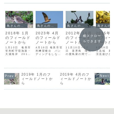
鳥さんのフィールドノート
鳥さんのフィールドノート
鳥さんのフィールドノート
鳥さんのフィールドノート
2018年 1月
2023年 4月
2012年 11月
2015年 
横スクロー
のフィールド
のフィールド
のフィールド
のフィー
ルできます
ノートから
ノートから
ノートから
ノートか
1月10日 奄美市
4月16日 奄美市笠
11月10日～12
8月19日 
笠利町宇宿漁港・
利﨑望楼台 バン
日 喜界島 地元
上流域 暑
大瀬海岸 2018
ディングをしなが
の愛鳥家の間では
渓流遊びが
年、年明け早々の
ら北帰行の冬鳥を
10年程前から喜界
とはいえ、
喜界島でのモズ調
見送る。今年は季
島では夏にもモズ
けではない
査は連日の強風で
節の進行が早く、
がいることが知ら
昆虫探しだ
思うように観察が
越冬中のサシバも
れていたそうだ
はアマミオ
できず、なんとな
4月上旬にはほと
が、その巣が見つ
タビロアメ
くフラストレーシ
2019年 1月のフ
んどいなくなって
2019年 4月のフ
かって確実に繁殖
確認に、川
ョンをためこんで
いたが、それでも
が確認されたのは
上流へ。こ
ィールドノートか
ィールドノートか
奄美大島へ戻って
次々と南から渡っ
今年のこと。7月
深が浅く、
ら
ら
きた。喜界空港か
て来るのか。この
に営巣状況の確認
に最適。流
ら奄美空港までの
時期でも小規模な
を行うと同時に大
やい瀬には
飛行時間はわずか
タカ柱が観察でき
まかな生息分布を
ボリの姿が
に10分弱。...
る。ときにサ...
調べ、10月に...
の河川にはヒ