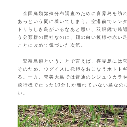
全国鳥類繁殖分布調査のために喜界島を訪れ
あっという間に着いてしまう。空港前でレン
ドリらしき鳥がいるなあと思い、双眼鏡で確
う分類群の両社なのに、顔の白い模様や赤い
ことに改めて気づいた次第。
繁殖鳥類ということで言えば、喜界島には奄
そのため、ウグイスに托卵をおこなうホトト
る。一方、奄美大島では普通のシジュウカラ
飛行機でたった10分しか離れていない島なの
い。