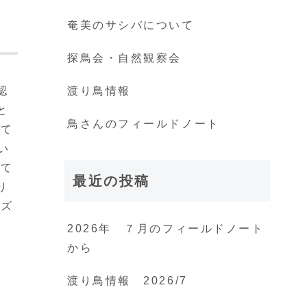
奄美のサシバについて
探鳥会・自然観察会
認
渡り鳥情報
と
鳥さんのフィールドノート
して
い
観て
最近の投稿
り
ミズ
2026年 ７月のフィールドノート
から
渡り鳥情報 2026/7