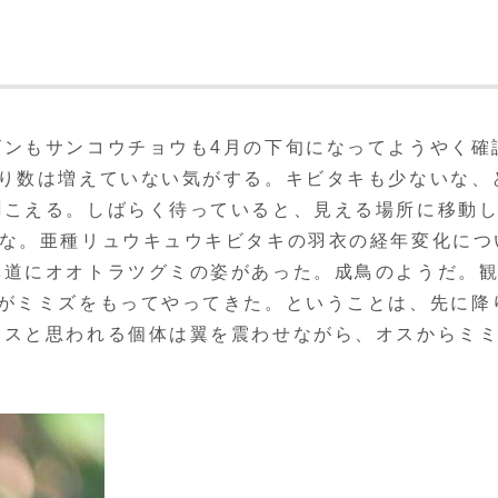
ンもサンコウチョウも4月の下旬になってようやく確
まり数は増えていない気がする。キビタキも少ないな、
聞こえる。しばらく待っていると、見える場所に移動
かな。亜種リュウキュウキビタキの羽衣の経年変化につ
林道にオオトラツグミの姿があった。成鳥のようだ。
羽がミミズをもってやってきた。ということは、先に降
メスと思われる個体は翼を震わせながら、オスからミ