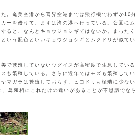
た。奄美空港から喜界空港までは飛行機でわずか10
タカーを借りて、まずは湾の港へ行っている。公園に
認すると、なんとキョウジョシギではないか。まった
足という配色といいキョウジョシギとムクドリが似て
美で繁殖していないウグイスが高密度で生息してい
ギスも繁殖している。さらに近年ではモズも繁殖して
やヤマガラは繁殖しておらず、ヒヨドリも極端に少な
に、鳥類相にこれだけの違いがあることが不思議でな