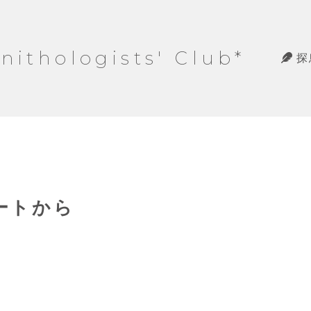
hologists' Club*
探
ノートから