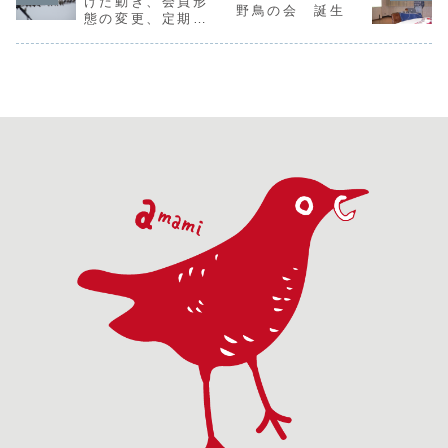
けた動き、会員形
野鳥の会 誕生
のオオトラツグミ
なるオオトラツグ
の調査にぜひご参
ツグミ一斉
態の変更、定期総
の調査にぜひご参
ミ調査に、ぜひ皆
加ください。あな
は、今年で2
会について
加ください。
さまのお力をお貸
たも、オオトラツ
（25年目）
しください。あな
グミのさえずり個
ました。昨
たも、オオトラ...
体一斉調査に参
き続き、奄..
加...