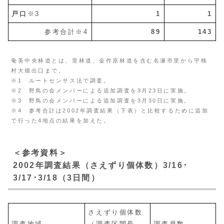
戸口
※3
1
1
参考合計※4
89
143
奄美中央林道とは、里林道、金作原林道を含む名瀬市里から宇検
村大畑出口まで。
※1 ルートセンサス法で調査。
※2 野鳥の会メンバーによる追加調査を3月23日に実施。
※3 野鳥の会メンバーによる追加調査を3月30日に実施。
※4 参考合計は2002年調査結果（下表）と比較するために追加
で行った4地点の結果を加えた。
＜参考資料＞
2002年調査結果（さえずり個体数）
3/16･
3/17･3/18（3日間）
さえずり個体数
調査地域
（調査区間長
調査員数