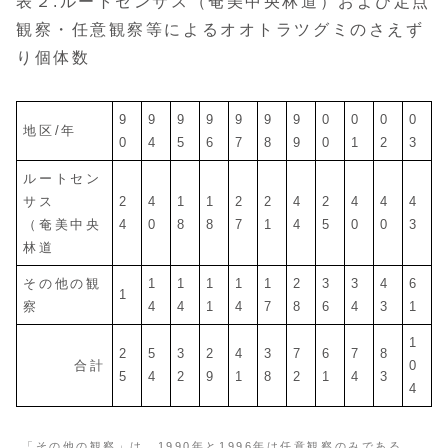
表２.ルートセンサス（奄美中央林道）および定点
観察・任意観察等によるオオトラツグミのさえず
り個体数
9
9
9
9
9
9
9
0
0
0
0
地区/年
0
4
5
6
7
8
9
0
1
2
3
ルートセン
サス
2
4
1
1
2
2
4
2
4
4
4
（奄美中央
4
0
8
8
7
1
4
5
0
0
3
林道
その他の観
1
1
1
1
1
2
3
3
4
6
1
察
4
4
1
4
7
8
6
4
3
1
1
2
5
3
2
4
3
7
6
7
8
合計
0
5
4
2
9
1
8
2
1
4
3
4
「その他の観察」は、1990年と1996年は任意観察のみである