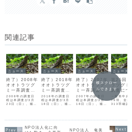
関連記事
ニュース
ニュース
ニュース
ニュース
終了）2008年
終了）2018年
終了）2007年
第25回
横スクロー
オオトラツグ
オオトラツグ
オオトラツグ
ラツグミ
ルできます
ミ一斉調査の
ミ一斉調査の
ミ一斉調査の
調査につ
調査員募集開
調査員募集開
調査員募集開
2008年の調査日
2018年の調査日
2007年の調査日
～奄美中央
始
程は本調査が3月
始
程は本調査が3月
始
程は本調査が3月
79羽、全域
23日（日）、補足
18日（日）、補足
18日（日）、補足
313羽確認
調査が3月20日
調査が3月17日
調査が3月17日
美野鳥の会
（土）と22日
（土）、21日
（土）と19日
となり、19
（月）、24日
（水：春分の
（月）～21日
から始め、
（水）に決まりま
日）、大和村の調
（水）に決まりま
の多くのボ
した。 今回で15
査が25日（日）に
した。 早春の奄
ィア調査員
回目の節目を迎え
NPO法人化に向
決まりました。通
美の森を歩く貴重
のご協力の
NPO法人 奄美
る一般市民参加型
算25回目の節目と
なオオトラツグミ
めてきたオ