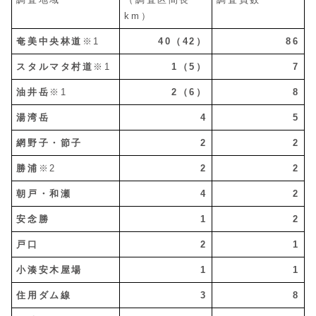
km）
奄美中央林道
※1
40（42）
86
スタルマタ村道
※1
1（5）
7
油井岳
※1
2（6）
8
湯湾岳
4
5
網野子・節子
2
2
勝浦
※2
2
2
朝戸・和瀬
4
2
安念勝
1
2
戸口
2
1
小湊安木屋場
1
1
住用ダム線
3
8