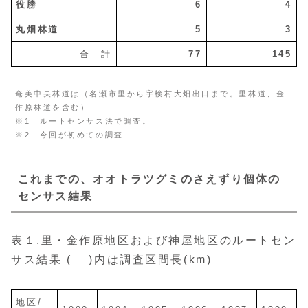
役勝
6
4
丸畑林道
5
3
合 計
77
145
奄美中央林道は（名瀬市里から宇検村大畑出口まで。里林道、金
作原林道を含む）
※1 ルートセンサス法で調査。
※2 今回が初めての調査
これまでの、オオトラツグミのさえずり個体の
センサス結果
表１.里・金作原地区および神屋地区のルートセン
サス結果 ( )内は調査区間長(km)
地区/