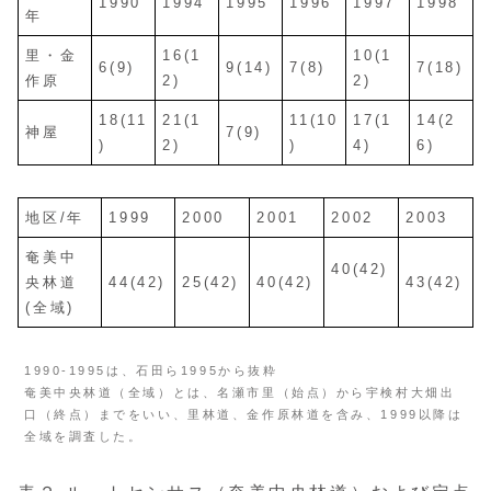
1990
1994
1995
1996
1997
1998
年
里・金
16(1
10(1
6(9)
9(14)
7(8)
7(18)
作原
2)
2)
18(11
21(1
11(10
17(1
14(2
神屋
7(9)
)
2)
)
4)
6)
地区/年
1999
2000
2001
2002
2003
奄美中
40(42)
央林道
44(42)
25(42)
40(42)
43(42)
(全域)
1990-1995は、石田ら1995から抜粋
奄美中央林道（全域）とは、名瀬市里（始点）から宇検村大畑出
口（終点）までをいい、里林道、金作原林道を含み、1999以降は
全域を調査した。