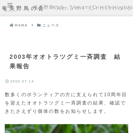
奄美野鳥の会 *Amami Ornithologists'
奄美野鳥の会 *Amami Ornithologi
メニュー
Home
ニュース
2003年オオトラツグミ一斉調査 結
果報告
2003.07.14
数多くのボランティアの方に支えられて10周年目
を迎えたオオトラツグミ一斉調査の結果、確認で
きたさえずり個体の数をお知らせします。