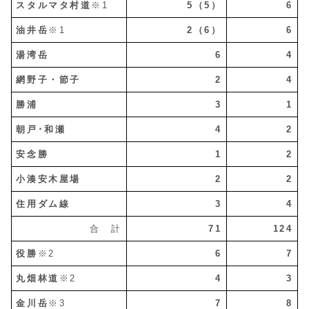
スタルマタ村道
※1
5（5）
6
油井岳
※1
2（6）
6
湯湾岳
6
4
網野子・節子
2
4
勝浦
3
1
朝戸･和瀬
4
2
安念勝
1
2
小湊安木屋場
2
2
住用ダム線
3
4
合 計
71
124
役勝
※2
6
7
丸畑林道
※2
4
3
金川岳
※3
7
8