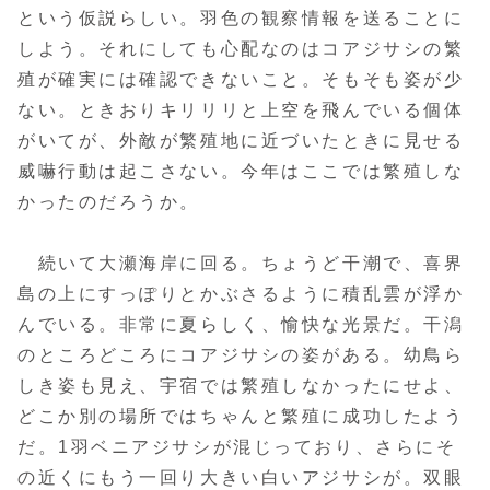
という仮説らしい。羽色の観察情報を送ることに
しよう。それにしても心配なのはコアジサシの繁
殖が確実には確認できないこと。そもそも姿が少
ない。ときおりキリリリと上空を飛んでいる個体
がいてが、外敵が繁殖地に近づいたときに見せる
威嚇行動は起こさない。今年はここでは繁殖しな
かったのだろうか。
続いて大瀬海岸に回る。ちょうど干潮で、喜界
島の上にすっぽりとかぶさるように積乱雲が浮か
んでいる。非常に夏らしく、愉快な光景だ。干潟
のところどころにコアジサシの姿がある。幼鳥ら
しき姿も見え、宇宿では繁殖しなかったにせよ、
どこか別の場所ではちゃんと繁殖に成功したよう
だ。1羽ベニアジサシが混じっており、さらにそ
の近くにもう一回り大きい白いアジサシが。双眼