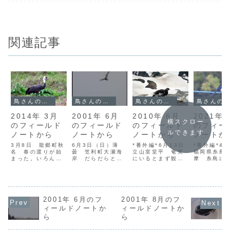
関連記事
鳥さんのフィールドノート
鳥さんのフィールドノート
鳥さんのフィールドノート
鳥さんのフィールドノート
2014年 3月
2001年 6月
2010年 6月
2021年 
横スクロー
のフィールド
のフィールド
のフィールド
のフィー
ルできます
ノートから
ノートから
ノートから
ノートか
3月8日 龍郷町秋
6月3日（日）薄
*番外編*6月13日
*番外編*4
名 春の渡りが始
曇 笠利町大瀬海
立山室堂平 奄美
福岡県糸島
まった。いろんな
岸 だらだらと長
にいるとまず観る
摩 糸島に
鳥たちが島を通過
く続いたシギチの
ことのできないラ
した友人宅
する季節だ。なに
シーズンももう終
イチョウを観たく
にいった。
か珍しい鳥はいな
わりか。数が極端
なり、雑誌に掲載
せていただ
いだろうかと秋名
に減っている。メ
する某短編の取材
朝、近所を
に行ってみると、
ダイチドリ、トウ
をかねて立山へ。
る。電柱の
いきなり大きな鳥
2001年 6月のフ
ネン、キョウジョ
2001年 8月のフ
ふもとの芦峅寺ま
きな鳥の巣
がいた。ナベヅル
シギ、コアオアシ
では暑いくらいの
ので、もし
ィールドノートか
ィールドノートか
だ。田んぼに積ま
シギ、キアシシ
天気だったが、ケ
うと、やか
ら
ら
れた藁をさかんに
ギ、オグロシギ、
ーブルカーと高原
サギである
ひっくり返し、な
セイタカシギ、ツ
バスを乗り継いで
時代は糸島