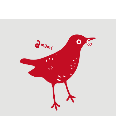
にかをついばんで
バメチドリ。それ
到着した室堂平は
していただ
いる。小さな昆...
ぞれが1羽～2羽
一面が雪景...
か？ しか
程...
た...