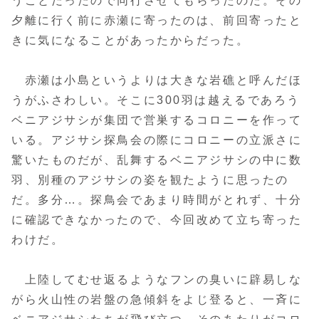
うことだったので同行させてもらったのだ。その
夕離に行く前に赤瀬に寄ったのは、前回寄ったと
きに気になることがあったからだった。
赤瀬は小島というよりは大きな岩礁と呼んだほ
うがふさわしい。そこに300羽は越えるであろう
ベニアジサシが集団で営巣するコロニーを作って
いる。アジサシ探鳥会の際にコロニーの立派さに
驚いたものだが、乱舞するベニアジサシの中に数
羽、別種のアジサシの姿を観たように思ったの
だ。多分…。探鳥会であまり時間がとれず、十分
に確認できなかったので、今回改めて立ち寄った
わけだ。
上陸してむせ返るようなフンの臭いに辟易しな
がら火山性の岩盤の急傾斜をよじ登ると、一斉に