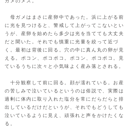
ガメのメス。
母ガメはまさに産卵中であった。浜に上がる前
に光を見つけると、警戒して上がってこないとい
うが、産卵を始めたら多少は光を当てても大丈夫
だと聞いた。それでも慎重に光量を絞って近づ
く。最初は背後に回る。穴の中に真ん丸の卵が見
える。ポコン、ポコポコ。ポコン、ポコポコ。見
ているうちに次々と小気味よく産み落とされる。
十分観察して前に回る。顔が濡れている。お産
の苦しみで泣いているというのは俗説で、実際は
過剰に体内に取り入れた塩分を常にだらだらと排
出しているだけだというが、それでもどうしても
泣いているように見え、頑張れと声をかけたくな
る。