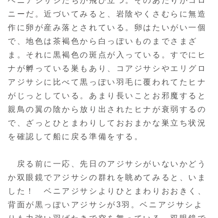
ベニアジサシたちが飛び立つ。そのあたりがコロ
ニーだ。近づいてみると、岩陰やくさむらに無造
作に卵が産み落とされている。卵はたいがい一個
で、地色は茶褐色から白っぽいものまでさまざ
ま。それに黒褐色の斑点が入っている。すでにヒ
ナが孵っている巣もあり、コアジサシやエリグロ
アジサシに比べて黒っぽい羽毛に覆われてたヒナ
がじっとしている。あまり長いことお邪魔すると
親鳥の翼の陰から放り出されたヒナが衰弱するの
で、ざっとひとまわりしておおまかな巣立ち状況
を確認して船に戻る準備をする。
戻る前に一応、先日のアジサシがいないかどう
か双眼鏡でアジサシの群れを眺めてみると、いま
した！ ベニアジサシよりひとまわりおおきく、
背面が黒っぽいアジサシが3羽。ベニアジサシよ