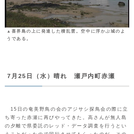
▲喜界島の上に発達した積乱雲。空中に浮かぶ城のよ
うである。
7月25日（水）晴れ 瀬戸内町赤瀬
15日の奄美野鳥の会のアジサシ探鳥会の際に立
ち寄った赤瀬に再びやってきた。高さんが無人島
の夕離で県委託のレッド・データ調査を行うとい