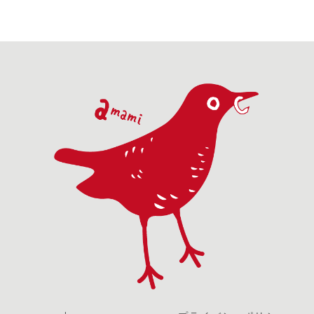
ら鳴き声が聞こ
どおらず、ゴミ
を観るのははな
川町の姥沢..
え...
ム...
か...