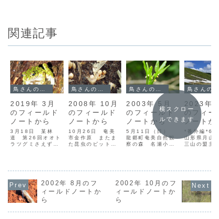
関連記事
鳥さんのフィールドノート
鳥さんのフィールドノート
鳥さんのフィールドノート
鳥さんのフィールドノート
2019年 3月
2008年 10月
2003年 5月
2023年 
横スクロー
のフィールド
のフィールド
のフィールド
のフィー
ルできます
ノートから
ノートから
ノートから
ノートか
3月18日 某林
10月26日 奄美
5月11日（日）
*番外編*6月
道 第26回オオト
市金作原 またま
龍郷町奄美自然観
山形県月山
ラツグミさえずり
た昆虫のピットフ
察の森 名瀬小学
三山の盟主
一斉調査も無事に
ォール調査を行な
校親子会の自然観
月山に登っ
終わり、ほっとひ
うために金作原の
察会の講師として
た。かの松
と安心。夜のアマ
モニタリング
ボランティア参
も通ったと
ミヤマシギ調査も
1000森林調査サ
加。わんぱくざか
黒山側から
入っていなかった
イトに出かける。
りの小4生十数人
月山頂上の
ので、久々に夜の
2002年 8月のフ
今季最後のピット
2002年 10月のフ
を引き連れ、自然
社を経由し
林道ウォッチン
フォールトラップ
観察の森を歩く。
に抜けるル
ィールドノートか
ィールドノートか
グ。アマミイシカ
だが、なにかかか
これだけの子ども
メインだが
ら
ら
ワガエルはいまが
るだろうか。奄美
たちを静かにさせ
山側の登山
繁殖の最盛期、沢
大島の林床にはオ
ておくのは土台無
開きは7月1
のあちらこちらか
サムシ類がほとん
理な話で、鳥の姿
なので、今