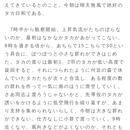
えてきているとのこと。今朝は晴天無風で絶好の
タカ日和である。
7時半から観察開始。上昇気流がたちのぼらな
いのか、最初はなかなかタカがあがってこない。
8時を過ぎる頃から、あちらで15こちらで30とい
う具合に、ぽつぽつと小さな群れができはじめ
た。タカの渡りは最初1、2羽のタカが低い高度で
旋回すると、それにつられたように付近の森で休
んでいたタカたちが次々と合流し、ある程度の数
の群れを作って一気に南のほうに滑空していく。
さあ同志よ渡ろうじゃないかと、先導役のタカが
誘いをかけるように低空飛行を繰り返すが、あま
り支持を集められないらしく、今朝は大きな群れ
ができない。仕方なしに小群で渡っていく。9時
近くなり、風向きなどがよくないのか、それとも