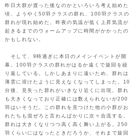
昨日大群が渡った後なのかといろいろ考え始めた
頃、ようやく50羽クラスの群れ、100羽クラスの
群れが現れ始めた。昨夜の気温が低く上昇気流が
起きるまでのウォームアップに時間がかかったの
かもしれない。
そして、9時過ぎに本日のメインイベントが開
幕。100羽クラスの群れがはるか遠くで旋回を繰
り返している。しかしあまりに遠いため、群れは
薄雲に溶けたように見えなくなってしまった。10
分後、見失った群れがいきなり近くに出現。群れ
も大きくなっており正確には数えられないが200
羽はいそうだ。この群れを見つけた他の小群がお
れたちも混ぜろと言わんばかりに次々合流する。
群れは大きくなりつつ高く高く舞い上がる。250
羽くらいにはなったときだろうか、それまで旋回