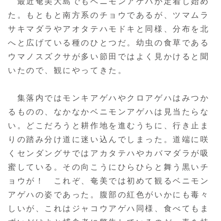
最近奄美大島でもベニモンアゲハが定着し始め
た。もともと南方系のチョウであるが、ツマムラ
サキマダラやアオタテハモドキと同様、分布を北
へと広げている種のひとつだ。幼虫の食草である
ウマノスズクサが多い節田ではよく見かけると聞
いたので、観にやってきた。
集落内ではモンキアゲハやクロアゲハはみつか
るものの、なかなかベニモンアゲハは見当たらな
い。どこだろうと耕作地を進むうちに、行き止ま
りの踏み分け道に迷い込んでしまった。道端に咲
くセンダングサではアカタテハやカバマダラが吸
蜜している。その向こうにひらひらと舞う黒いチ
ョウが！ これぞ、奄美では初めて観るベニモン
アゲハの姿であった。腹部の紅色がいかにも毒々
しいが、これはジャコウアゲハ同様、食べてもま