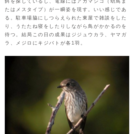
餌を探しているし、電線にはアカマシコ（幼鳥ま
たはメスタイプ）が一瞬姿を現す。いい感じであ
る。駐車場脇にしつらえられた東屋で雑談をした
り、うたたね寝をしたりしながら鳥がかかるのを
待つ。結局この日の成果はジジュウカラ、ヤマガ
ラ、メジロにキジバトが各1羽。