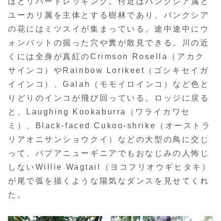
ほどリバートレッキング。付近はバンクシア属と
ユーカリ属を主体とする樹林であり、バンクシア
の花にはミツスイが集まっている。途中途中にウ
ォンバットの掘った穴や糞が散見できる。川の近
くには全身が真紅のCrimson Rosella（アカク
サインコ）やRainbow Lorikeet（ゴシキセイガ
イインコ）、Galah（モモイロインコ）など色と
りどりのインコが飛び回っている。ロッジに戻る
と、Laughing Kookaburra（ワライカワセ
ミ）、Black-faced Cukoo-shrike（オーストラ
リアオニサンショウクイ）などの大型の鳥に交じ
って、パプアニューギニアでもおなじみの人怖じ
しないWillie Wagtail（ヨコフリオウギヒタキ）
が尾で弧を描くような陽気なダンスを見せてくれ
た。