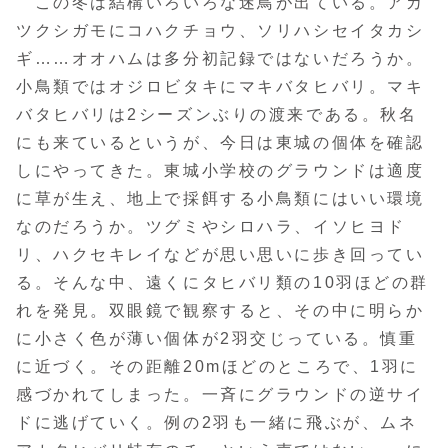
この冬は結構いろいろな迷鳥が出ている。アカ
ツクシガモにコハクチョウ、ソリハシセイタカシ
ギ……オオハムは多分初記録ではないだろうか。
小鳥類ではオジロビタキにマキバタヒバリ。マキ
バタヒバリは2シーズンぶりの渡来である。秋名
にも来ているというが、今日は東城の個体を確認
しにやってきた。東城小学校のグラウンドは適度
に草が生え、地上で採餌する小鳥類にはいい環境
なのだろうか。ツグミやシロハラ、イソヒヨド
リ、ハクセキレイなどが思い思いに歩き回ってい
る。そんな中、遠くにタヒバリ類の10羽ほどの群
れを発見。双眼鏡で観察すると、その中に明らか
に小さく色が薄い個体が2羽交じっている。慎重
に近づく。その距離20mほどのところで、1羽に
感づかれてしまった。一斉にグラウンドの逆サイ
ドに逃げていく。例の2羽も一緒に飛ぶが、ムネ