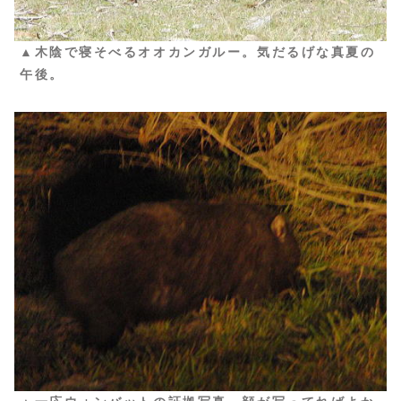
▲木陰で寝そべるオオカンガルー。気だるげな真夏の
午後。