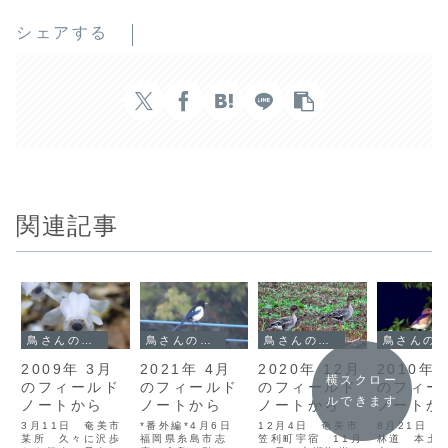
シェアする
関連記事
鳥さんのフィールドノート
鳥さんのフィールドノート
鳥さんのフィールドノート
鳥さんのフィールドノート
2009年 3月
2021年 4月
2020年 12月
2010年 
横スクロー
のフィールド
のフィールド
のフィールド
のフィー
ルできます
ノートから
ノートから
ノートから
ノートか
3月11日 奄美市
*番外編*4月6日
12月4日 奄美市
8月21日 
某所 久々に沢歩
福岡県糸島市志
笠利町宇宿 11月
林道 本土