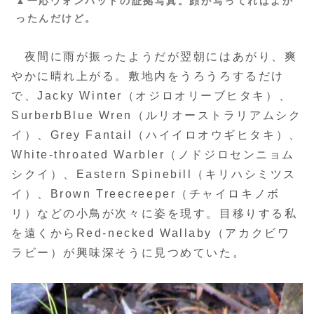
▲一応ウォンバットの証拠写真。顔が写ってればよか
ったんだけど。
夜間に雨が振ったようだが翌朝にはあがり、爽
やかに晴れ上がる。敷地内をうろうろするだけ
で、Jacky Winter（オジロオリーブヒタキ）、
SurberbBlue Wren（ルリオーストラリアムシク
イ）、Grey Fantail（ハイイロオウギヒタキ）、
White-throated Warbler（ノドジロセンニョム
シクイ）、Eastern Spinebill（キリハシミツス
イ）、Brown Treecreeper（チャイロキノボ
リ）などの小鳥が次々に姿を現す。目移りする私
を遠くからRed-necked Wallaby（アカクビワ
ラビー）が興味深そうに見つめていた。