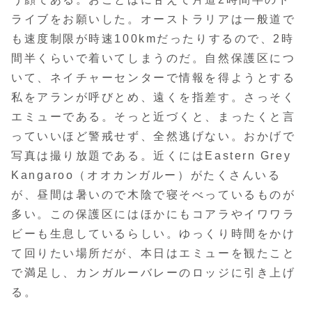
ライブをお願いした。オーストラリアは一般道で
も速度制限が時速100kmだったりするので、2時
間半くらいで着いてしまうのだ。自然保護区につ
いて、ネイチャーセンターで情報を得ようとする
私をアランが呼びとめ、遠くを指差す。さっそく
エミューである。そっと近づくと、まったくと言
っていいほど警戒せず、全然逃げない。おかげで
写真は撮り放題である。近くにはEastern Grey
Kangaroo（オオカンガルー）がたくさんいる
が、昼間は暑いので木陰で寝そべっているものが
多い。この保護区にはほかにもコアラやイワワラ
ビーも生息しているらしい。ゆっくり時間をかけ
て回りたい場所だが、本日はエミューを観たこと
で満足し、カンガルーバレーのロッジに引き上げ
る。