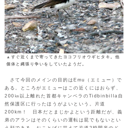
▲すぐ近くまで寄ってきたヨコフリオウギヒタキ。他
個体と縄張り争いをしていたようだ。
さて今回のメインの目的はEmu（エミュー）で
ある。ところがエミューはこの近くにはおらず、
200㎞以上離れた首都キャンベラのTidbinbilla自
然保護区に行ったほうがよいという。片道
200km！ 日本だとまじかよという距離だが、義
弟のアランはそのくらいの運転は屁でもないとい
う顔である。おことばに甘えて片道2時間半のド