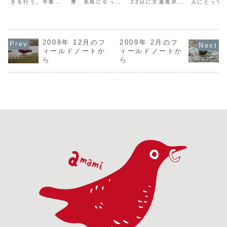
きを行う。早春の
摩 糸島に引っ越
22日に大瀬海岸で
人にとって
森は新緑が美し
した友人宅に遊び
ヒシクイ2羽が目
れの鳥のひ
く、林床には蝋細
にいった。1泊さ
撃されたとの連絡
あるアカシ
工のようなギンリ
せていただき、翌
を受けて23日に確
ンは、南西
ョウソウや可憐な
朝、近所を散歩す
認に行ったとこ
は案外普通
アマミエビネの姿
る。電柱の上に大
ろ、そのときは宇
ことができ
がある。さほど暑
2008年 12月のフ
きな鳥の巣がある
2009年 2月のフ
宿の農耕地に降り
種がちょっ
くもなく山歩きに
ので、もしやと思
ていた。気づかず
てリュウキ
ィールドノートか
ィールドノートか
は最適のシーズン
うと、やかりカサ
に車で接近してし
カショウビ
ら
ら
だ。斜面を降り
サギである。大学
まい飛ばしてしま
き声が舌足
て、ある沢に到
時代は糸島に分布
った反省を受け、
あるが、全
着。そこから冬虫
していただろう
本日はゆっくりと
赤のカワセ
夏草や小動物を探
か？ しかとし
注意しなが...
違いない。奄
しな...
た...