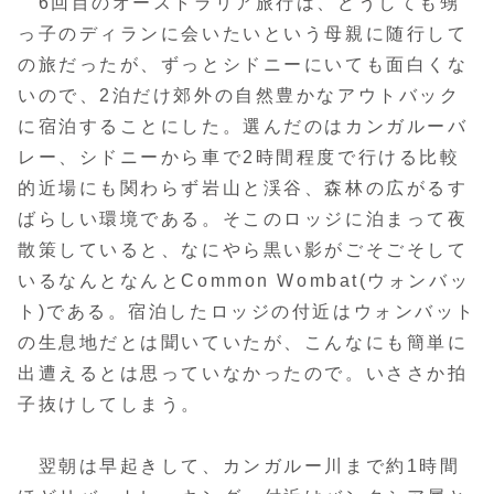
6回目のオーストラリア旅行は、どうしても甥
っ子のディランに会いたいという母親に随行して
の旅だったが、ずっとシドニーにいても面白くな
いので、2泊だけ郊外の自然豊かなアウトバック
に宿泊することにした。選んだのはカンガルーバ
レー、シドニーから車で2時間程度で行ける比較
的近場にも関わらず岩山と渓谷、森林の広がるす
ばらしい環境である。そこのロッジに泊まって夜
散策していると、なにやら黒い影がごそごそして
いるなんとなんとCommon Wombat(ウォンバッ
ト)である。宿泊したロッジの付近はウォンバット
の生息地だとは聞いていたが、こんなにも簡単に
出遭えるとは思っていなかったので。いささか拍
子抜けしてしまう。
翌朝は早起きして、カンガルー川まで約1時間