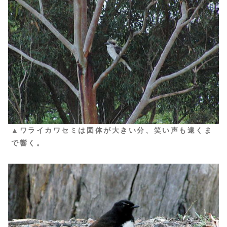
▲ワライカワセミは図体が大きい分、笑い声も遠くま
で響く。