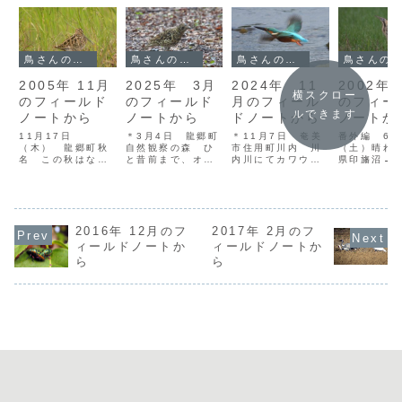
鳥さんのフィールドノート
鳥さんのフィールドノート
鳥さんのフィールドノート
鳥さんのフィールドノート
2005年 11月
2025年 3月
2024年 11
2002年
横スクロー
のフィールド
のフィールド
月のフィール
のフィー
ルできます
ノートから
ノートから
ドノートから
ノートか
11月17日
＊3月4日 龍郷町
＊11月7日 奄美
番外編 6月
（木） 龍郷町秋
自然観察の森 ひ
市住用町川内 川
（土）晴れ
名 この秋はなに
と昔前まで、オオ
内川にてカワウの
県印旛沼→
かと忙しく、ろく
トラツグミは声こ
調査。ここに来る
波崎漁港→
にフィールドにで
そ聴けても、なか
前に住用川河口の
銚子漁港 
かけることもでき
なか姿を見ること
カワウのねぐらを
ころ千葉県
ない。渡り鳥の季
のできない幻の鳥
確認に行ったが、
で毎年サン
節に出かけられな
だった。ところが
居ついていたのは
イが観察さ
いと、ストレスが
2016年 12月のフ
マングース駆除と
2017年 2月のフ
8羽だけ。昨年は
ると聞き、
たまってしかたが
森林回復の相乗効
このねぐらは途中
奄美に来島
ィールドノートか
ィールドノートか
ない。2時間だけ
果で、奄美の森林
で消失し、代わり
土方さんの
ら
ら
時間を作って、秋
性の動物のほとん
に宇検村須古に大
観に行くこ
名に来てみた。
どで個体数の増加
きなねぐらが形成
った。とこ
先月末種名をめぐ
が認められ、オオ
された。果たして
（東京に出
って紛糾していた
トラツグミとて...
今年はどうなる...
といつもそ
ガン...
の...