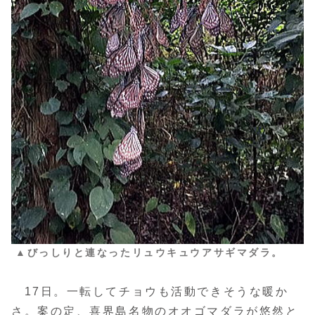
▲びっしりと連なったリュウキュウアサギマダラ。
17日。一転してチョウも活動できそうな暖か
さ。案の定、喜界島名物のオオゴマダラが悠然と