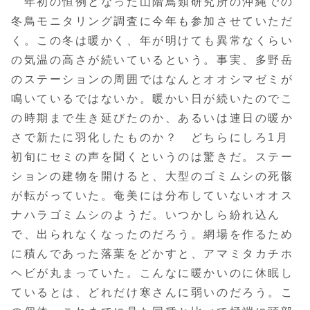
年初の恒例となった山階鳥類研究所の沖縄での
冬鳥モニタリング調査に今年も参加させていただ
く。この冬は暖かく、年が明けても異常なくらい
の気温の高さが続いているという。事実、多野岳
のステーションの周囲ではなんとオオシマゼミが
鳴いているではないか。暖かい日が続いたのでこ
の時期まで生き延びたのか、あるいは連日の暖か
さで新たに羽化したものか？ どちらにしろ1月
初旬にセミの声を聞くというのは驚きだ。ステー
ションの建物を開けると、大型のゴミムシの死骸
が転がっていた。奄美には分布していないオオス
ナハラゴミムシのようだ。いつかしら紛れ込ん
で、出られなくなったのだろう。網場を作るため
に積んであった落葉をどかすと、アマミタカチホ
ヘビが丸まっていた。こんなに暖かいのに休眠し
ているとは、どれだけ寒さんに弱いのだろう。こ