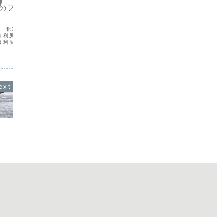
8月のフィールドノー
2023年 4月のフィールドノー
201
トから
トから
日 北海道利尻島 夏休み
4月16日 奄美市笠利﨑望楼台 バンディ
*番外編
は利尻島へやってきた。
ングをしながら北帰行の冬鳥を見送る。
島のやん
は利尻富士に登ったが、
今年は季節の進行が早く、越冬中のサシ
いるけれ
が短いので、ポイントを
バも4月上旬にはほとんどいなくなってい
り違って
 おもしろかったのは姫
たが、それでも次々と南から渡って来る
ゲラがや
り、聴きなれないセミの
のか。この時期でも小規模なタカ柱が観
く知られ
よう...
察できる。ときにサ...
ハズクが