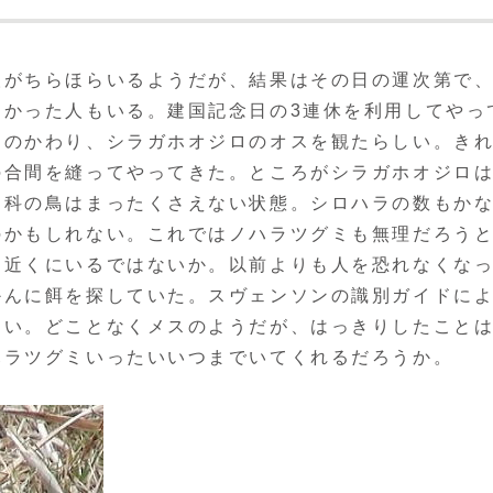
がちらほらいるようだが、結果はその日の運次第で
なかった人もいる。建国記念日の3連休を利用してやっ
そのかわり、シラガホオジロのオスを観たらしい。き
の合間を縫ってやってきた。ところがシラガホオジロ
ロ科の鳥はまったくさえない状態。シロハラの数もか
のかもしれない。これではノハラツグミも無理だろう
ぐ近くにいるではないか。以前よりも人を恐れなくな
かんに餌を探していた。スヴェンソンの識別ガイドに
しい。どことなくメスのようだが、はっきりしたこと
ハラツグミいったいいつまでいてくれるだろうか。