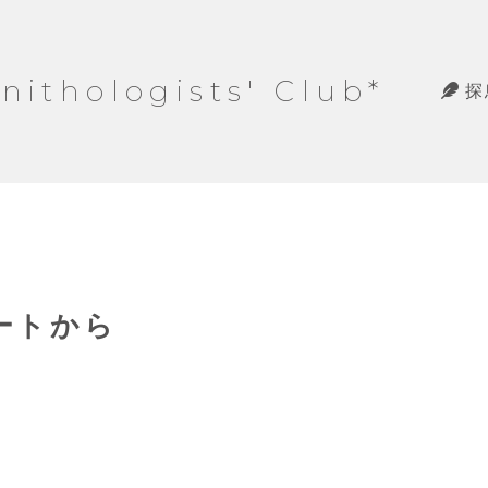
hologists' Club*
探
ノートから