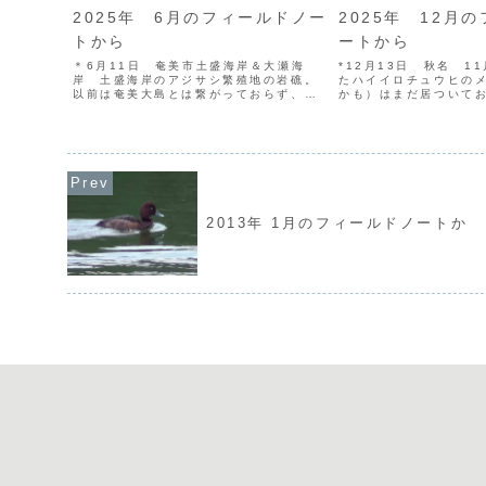
2025年 6月のフィールドノー
2025年 12月
トから
ートから
＊6月11日 奄美市土盛海岸＆大瀬海
*12月13日 秋名 1
岸 土盛海岸のアジサシ繁殖地の岩礁。
たハイイロチュウヒの
以前は奄美大島とは繋がっておらず、間
かも）はまだ居ついて
に狭い狭い海峡があったのだが、数年前
を低く飛んでは獲物を
から地形が変わりはじめ、昨年からは完
ウヒ（宙飛）とノスリ
全に砂州で繋がってしまった。繋がる前
反対になってしまった
から観光客や地元民が岩礁...
が、確かにアシ原すれ..
2013年 1月のフィールドノートか