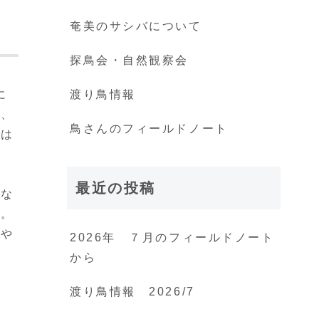
奄美のサシバについて
探鳥会・自然観察会
に
渡り鳥情報
も、
鳥さんのフィールドノート
然は
最近の投稿
がな
た。
うや
2026年 ７月のフィールドノート
から
渡り鳥情報 2026/7