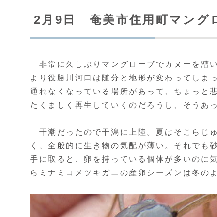
2月9日 奄美市住用町マング
非常に久しぶりマングローブでカヌーを漕いだ
より役勝川河口は随分と地形が変わってしま
通れなくなっている場所があって、ちょっと
たくましく再生していくのだろうし、そうあ
干潮だったので干潟に上陸。夏はそこらじゅ
く、全般的に生き物の気配が薄い。それでも
手に取ると、卵を持っている個体が多いのに
らミナミコメツキガニの産卵シーズンは冬の