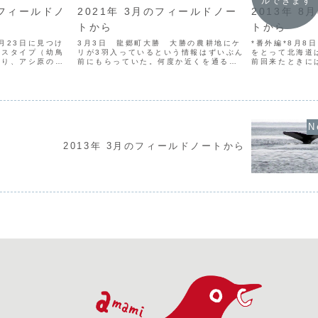
ルできます
のフィールドノ
2021年 3月のフィールドノー
2013年 
トから
トから
1月23日に見つけ
3月3日 龍郷町大勝 大勝の農耕地にケ
*番外編*8月8
メスタイプ（幼鳥
リが3羽入っているという情報はずいぶん
をとって北海道
おり、アシ原の上
前にもらっていた。何度か近くを通るた
前回来たときに
探している。チュ
びに立ち寄っていたのだが、なかなかタ
今回は滞在時間
（野擦）は名前が
イミングが合わずに観られなかったとこ
絞って回った。
という話がある
ろ、ようやくお目にかかることができ
沼。沼に着くな
.
た。長い足にスマートな...
鳴き声が通底音の
2013年 3月のフィールドノートから