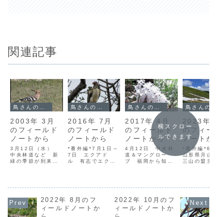
関連記事
鳥さんのフィールドノート
鳥さんのフィールドノート
鳥さんのフィールドノート
鳥さんのフィールドノート
2003年 3月
2016年 7月
2017年 4月
2023年 
横スクロー
のフィールド
のフィールド
のフィールド
のフィー
ルできます
ノートから
ノートから
ノートから
ノートか
3月12日（水）
*番外編*7月1日～
4月12日 中央林
*番外編*6月
中央林道など 新
7日 エクアド
道＆マングロー
山形県月山
緑の季節が到来。
ル 有志でエクア
ブ 福岡から知り
三山の盟主
林道はいますがす
ドル探鳥ツアーに
合いのバンダーが
月山に登っ
がしい緑に包まれ
行ってきました。
やってきたので、
た。かの松
ている。シマウリ
前半はアマゾン川
ぐるっと島を案内
も通ったと
カエデの緑っぽい
の支流ナポ川流域
する。金作原でオ
黒山側から
花、アオモジの花
のヤスニ国立公園
オトラツグミのさ
月山頂上の
が終わって伸びて
2022年 8月のフ
のナポ・ワイルド
2022年 10月のフ
えずりを聴き、フ
社を経由し
きた葉、古葉の重
ライフセンターに
ォレストポリスで
に抜けるル
ィールドノートか
ィールドノートか
たい深緑の先から
3泊、後半はアン
イワミセキレイを
メインだが
ら
ら