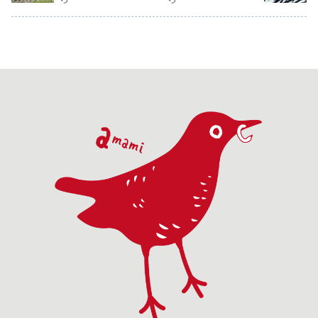
伸びたスダジイの
デス山脈の西側中
観、湯湾岳の新緑
山側の登山
みずみずしい若
腹（標高1500m～
を愛でてから、奄
開きは7月1
葉。ひと口に緑と
2200m）のタンダ
美中央林道へ。途
なので、今
いっても千差万
ヤパ谷...
中で腐生植物の
川町の姥沢..
別...
ギ...