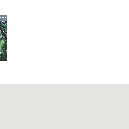
、下手に引っかかってし
いる。シロオニタケというキノコらし
いる。本
なくなることもある。実
い。言いえて妙のネーミングである。有
年という
かかっ...
毒で知られるテングタケの...
園、平川