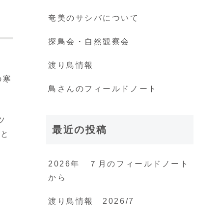
奄美のサシバについて
探鳥会・自然観察会
東
渡り鳥情報
の寒
鳥さんのフィールドノート
た
な
ツ
最近の投稿
っと
2026年 ７月のフィールドノート
から
渡り鳥情報 2026/7