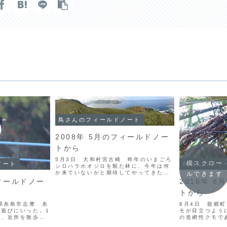
鳥さんのフィールドノート
2008年 5月のフィールドノー
トから
5月3日 大和村宮古崎 昨年のいまごろ
横スクロー
ノート
鳥さんのフィ
シロハラホオジロを観た林に、今年は何
か来ていないかと期待してやってきた。
ルできます
宮古崎は車では行くことができないの
フィールドノー
2018年 
で、最低でも25分ほど歩かなくてはなら
トから
ない。途中サンコウチョウの声を聞き、
アカショウビンの飛翔す...
岡県糸島市志摩 糸
8月4日 龍郷
遊びにいった。1
モが目立つよう
朝、近所を散歩す
の造網性クモで
鳥の巣があるの
巣に使われる糸