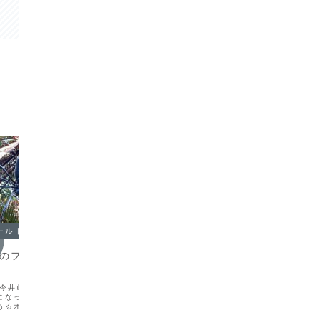
ールドノート
鳥さんのフィールドノート
鳥さん
8月のフィールドノー
2009年 8月のフィールドノー
201
トから
トから
町今井崎 オオジョロウグ
8月19日 瀬戸内町油井岳 調査で油井
1月19
になってきた。日本最大
岳の林床を歩いていると、禍々しい外見
環境教育
あるオオジョロウグモの
の大型キノコを発見。全体が真っ白で開
生を対象
は強靭で、小鳥や小型の
ききった傘の上部には棘状の突起が出て
士講座と