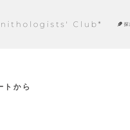
hologists' Club*
探
ノートから