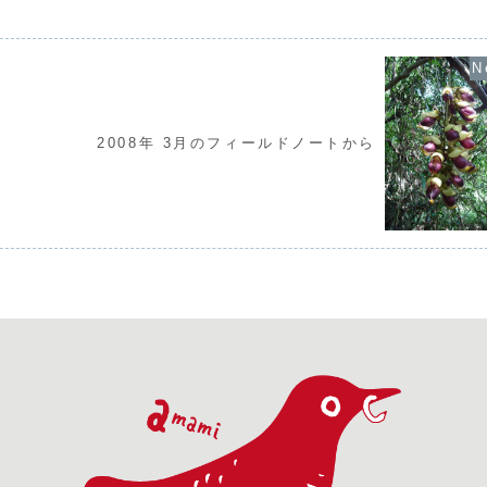
やかりカササギで
コウモリならば
に分布していただ
まうと脱け出せ
.
際に私も網に引っ
2008年 3月のフィールドノートから