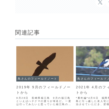
関連記事
鳥さんのフィールドノート
鳥さんのフィールド
2019年 9月のフィールドノー
2021年 4月の
トから
トから
9月28日 長崎県福江島 9月の福江島
*番外編*4月6日 福
といえばハチクマの渡りが有名だ。一度
島に引っ越した友人宅に
は行ってみたいと思っていた福江島の南
泊させていただき、翌
西部に位置する大瀬崎を訪れる機会があ
る。電柱の上に大きな