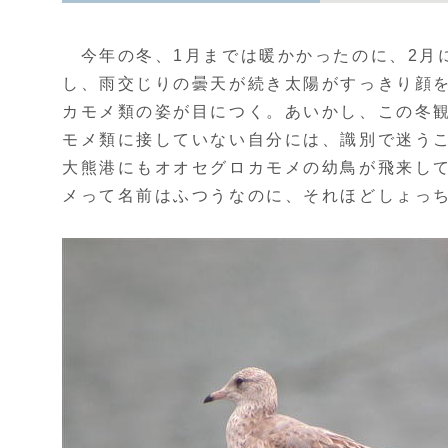
今年の冬、1月までは暖かかったのに、2月
し、雨交じりの曇天が続き太陽がすっきり顔
カモメ類の姿が目につく。あいかし、この冬
モメ類に接していない自分には、識別で迷う
大熊港にもオオセグロカモメの幼鳥が飛来し
メって名前はふつうなのに、それほどしょっ