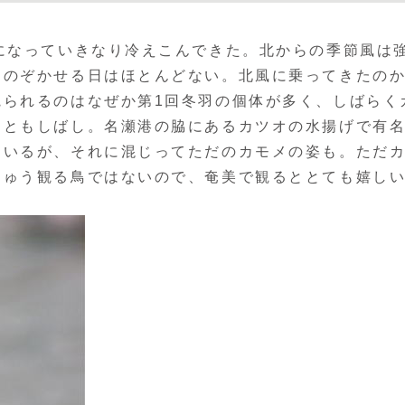
になっていきなり冷えこんできた。北からの季節風は
をのぞかせる日はほとんどない。北風に乗ってきたの
観られるのはなぜか第1回冬羽の個体が多く、しばらく
こともしばし。名瀬港の脇にあるカツオの水揚げで有
ているが、それに混じってただのカモメの姿も。ただ
ちゅう観る鳥ではないので、奄美で観るととても嬉し