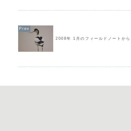
った。大瀬崎を見下ろす大瀬山の駐車場
で、もしやと思うと、
にはには日の出前から何台もの車が駐ま
ある。大学時代は糸島
っている。キャンピング...
ろうか？ しかとした..
2008年 1月のフィールドノートから