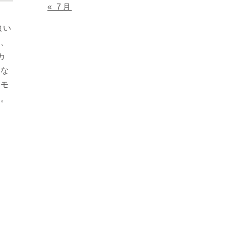
« 7月
強い
か、
カ
名な
カモ
い。