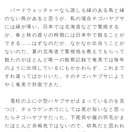
バードウォッチャーなら誰しも縁のある鳥と縁
のない鳥があると思うが、私の場合チゴハヤブサ
には縁が薄い。日本では北海道などで繁殖する
が、春と秋の渡りの時期には日本中で観ることが
できる……はずなのだが、なかなか出合うことが
ないのだ。夏の北海道で繁殖地を教えてもらって
観たのがほとんど唯一の観察記録で奄美では毎年
のように出現しているにもかかわらず、これまで
すれ違ってばかりいた。そのチゴハヤブサによう
やく奄美で対面できた。
電柱の上に小型ハヤブサが止まっているのを見
つけ、チョウゲンボウにしては尾が短いなと思っ
たらチゴハヤブサだった。下尾筒や腿の羽毛がま
だほとんど赤褐色ではないので、幼鳥だと思われ