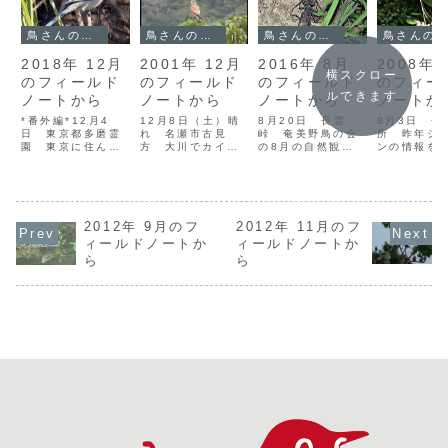
鳥さんのフィールドノート
鳥さんのフィールドノート
鳥さんのフィールドノート
鳥さんのフィールドノート
2018年 12月
2001年 12月
2016年 8月
2008年 
横スクロー
のフィールド
のフィールド
のフィールド
のフィー
ルできます
ノートから
ノートから
ノートから
ノートか
*番外編*12月4
12月8日（土）晴
8月20日 長雲
8月3日 奄
日 東京都多磨霊
れ 名瀬市古見
峠 奄美野鳥の会
所 昨年シ
園 東京に住んで
方 大川でカイツ
の8月の自然観察
ンの情報を
いた頃、身近なフ
ブリ、バン、オオ
会は長雲峠でのナ
ものの、時
ィールドとして、
バン、ハシビロガ
イトウォッチン
して観られ
冬場はよく多磨霊
モが同時に泳いで
グ。夏休みという
たので、今
園に行っていた。
いる。優勢なのは
こともあり、親子
めて出かけ
上京中で差し迫っ
数が多いバンで、
連れの参加者も多
た。 川沿
た予定もなく、天
2012年 9月のフ
さかんに鳴いたり
2012年 11月のフ
い。リュウキュウ
道を歩く。
気もよかったので
追いかけ合いをし
コノハズクの声を
の木には結
ィールドノートか
ィールドノートか
久々に多磨霊園で
たりしている。オ
聴きながら観察会
さんのコケ
ら
ら
鳥見。敷地に入っ
オバンやハシビロ
を開始。土手をラ
が生えてい
てすぐ、大きな緑
ガモは迷惑げに隅
イトで照らすと、
しかに着生
路の鳥が飛びまわ
に寄り、カイツブ
アマミサソリモド
とっては条
っているのが目...
リはそ知らぬ顔
キやオオゲジ、カ
さそうだ。
で...
マ...
す...