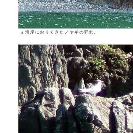
▲海岸におりてきたノヤギの群れ。