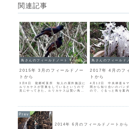
関連記事
鳥さんのフィールドノート
鳥さんのフィールド
2015年 3月のフィールドノー
2017年 4月の
トから
トから
3月8日 龍郷町某所 知人の屋外施設に
4月12日 中央林道＆
ルリカケスが営巣をしているというので
岡から知り合いのバン
見にやってきた。ルリカケスは賢い鳥
ので、ぐるっと島を案
で、人工建造物を営巣場所によく使う。
オオトラツグミのさえ
人と着かず離れずの場所で暮していれば
レストポリスでイワミ
天敵が近づきにくいことを知っているか
湾岳の新緑を愛でてか
のようだ。 営巣場所は2...
へ。途中で腐生植物のギ.
2014年 6月のフィールドノートから