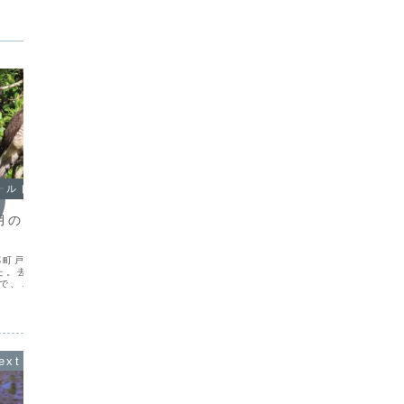
ールドノート
鳥さんのフィールドノート
鳥さん
10月のフィールドノ
2020年 9月のフィールドノー
202
トから
トから
龍郷町戸口 今年もカワウ
9月10日 龍郷町戸口川 一時は生息数
5月22
た。去年の初認が10月
の減少が心配されたカワウはこのところ
保護連盟
とで、この時期に調査をス
増加傾向が続いていて、日本各地で希少
伊津部勝
、去年も戸口川ではカワ
な淡水魚の捕食が問題視されるまでにな
にGPS
かった。リュウキュウア
ってきた。奄美大島でも冬鳥として渡来
いるのだ
の水位が低く、カワウが
するカワウによるリュウキュウアユの食
場所での
。そ...
害が懸念されている。ま...
らった巣