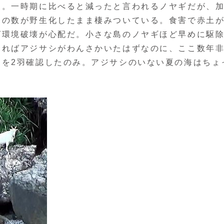
。一時期に比べると減ったと言われるノヤギだが、
りの数が野生化したまま棲みついている。食害で赤土
ば環境破壊が心配だ。小さな島のノヤギほど早めに駆
あればアジサシがわんさかいたはずなのに、ここ数年
シを2羽確認したのみ。アジサシのいない夏の海はちょ