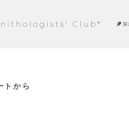
hologists' Club*
探
ノートから