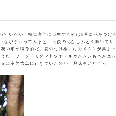
っているが、朝仁海岸に自生する株は6月に花をつけ
思いながら行ってみると、最後の花がしぶとく咲いてい
る花の形が特徴的だ。花の付け根にはカメムシが集ま
ようだ。ワニグチモダマもツヤマルカメムシも本来は
が先に奄美大島に行きついたのか、興味深いところ。