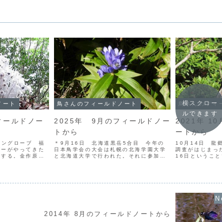
横スクロー
ノート
鳥さんのフィールドノート
鳥さんのフィ
ルできます
フィールドノー
2025年 9月のフィールドノー
2021年 
トから
ートから
マングローブ 福
＊9月16日 北海道黒岳5合目 今年の
10月14日 
ダーがやってきた
日本鳥学会の大会は札幌の北海学園大学
調査がはじまっ
内する。金作原で
と北海道大学で行われた。それに参加し
16日というこ
ずりを聴き、フォ
て奄美大島で越冬するサシバの渡りにつ
タート。しかし
セキレイを観、湯
いて口頭発表した後、せっかくなので大
ウは確認できな
ら、奄美中央林道
雪山の層雲峡まで足を延ばした。旭岳や
ユの産卵床近く
..
トムラウシには社会人時...
着水できないのだ
2014年 8月のフィールドノートから