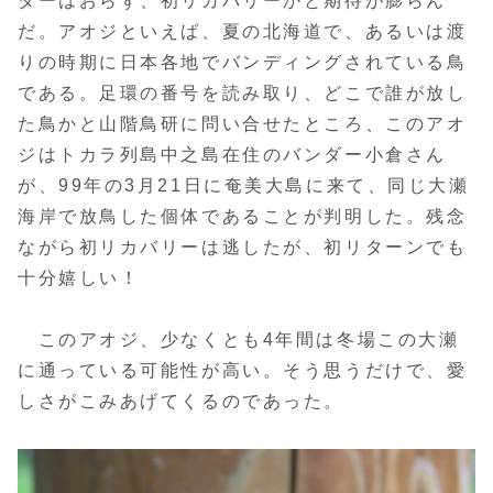
ダーはおらず、初リカバリーかと期待が膨らん
だ。アオジといえば、夏の北海道で、あるいは渡
りの時期に日本各地でバンディングされている鳥
である。足環の番号を読み取り、どこで誰が放し
た鳥かと山階鳥研に問い合せたところ、このアオ
ジはトカラ列島中之島在住のバンダー小倉さん
が、99年の3月21日に奄美大島に来て、同じ大瀬
海岸で放鳥した個体であることが判明した。残念
ながら初リカバリーは逃したが、初リターンでも
十分嬉しい！
このアオジ、少なくとも4年間は冬場この大瀬
に通っている可能性が高い。そう思うだけで、愛
しさがこみあげてくるのであった。