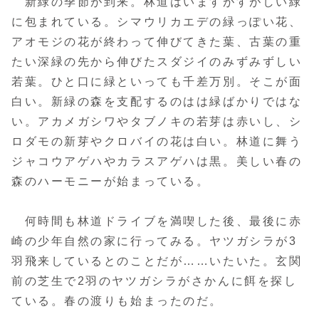
新緑の季節が到来。林道はいますがすがしい緑
に包まれている。シマウリカエデの緑っぽい花、
アオモジの花が終わって伸びてきた葉、古葉の重
たい深緑の先から伸びたスダジイのみずみずしい
若葉。ひと口に緑といっても千差万別。そこが面
白い。新緑の森を支配するのはは緑ばかりではな
い。アカメガシワやタブノキの若芽は赤いし、シ
ロダモの新芽やクロバイの花は白い。林道に舞う
ジャコウアゲハやカラスアゲハは黒。美しい春の
森のハーモニーが始まっている。
何時間も林道ドライブを満喫した後、最後に赤
崎の少年自然の家に行ってみる。ヤツガシラが3
羽飛来しているとのことだが……いたいた。玄関
前の芝生で2羽のヤツガシラがさかんに餌を探し
ている。春の渡りも始まったのだ。