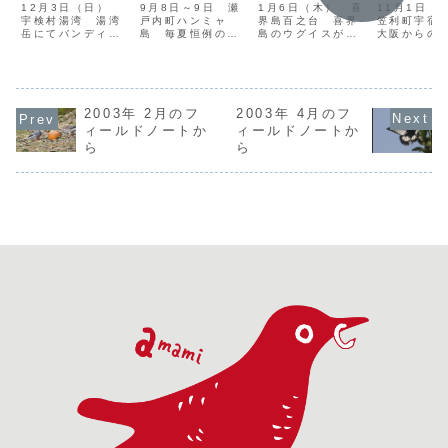
12月3日（日）
9月8日～9日 瀬
1月6日（木） 喜
11月1日 
宇検村湯湾 湯湾
戸内町ハンミャ
界島百之台 喜界
笠利町宇
岳にてバンディン
島 毎夏恒例のハ
島のウグイスがお
大阪からの
グ。この冬はシロ
ンミャ島調査。今
もしろい。2004
奄美空港か
ハラやツグミ、ア
年は有志7名によ
年8月のフィール
の漁港に寄
カハラ、マミチャ
り昨年と同時期に
ドノートに記した
埋立地にそ
ジナイなどが多数
行なった。今年の
ように、ここで繁
ムネアカタ
渡ってきている。
傾向はアナドリは
殖しているウグイ
が来ている
それらの冬鳥、旅
2003年 2月のフ
例年より少なめ
2003年 4月のフ
スは亜種ダイトウ
ないかと思
鳥に標識すると同
で、オオミズナギ
ウグイスである可
だが、いた
ィールドノートか
ィールドノートか
時に、外部寄生虫
ドリは例年並みも
能性が高いのだ
ミジロタヒ
ら
ら
の採取。昨今は鳥
しくは例年以上の
が、今回の調査に
8羽ほど。
インフルエンザや
数が営巣している
よると、越冬して
づきすぎる
西ナイル熱、ライ
ようだ。オオミズ
いるウグイスはそ
るが、じっ
ム病などの媒介...
ナギドリの営巣状
れとはまた別の...
ていると向こ
況...