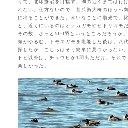
りて、北印旛沼を目指す。湖の近くまでは行
れない。仕方ないので、甚兵衛大橋のほうへ
に出ることができた。幸いなことに順光で、
と、近くにいるのはオナガガモやヒドリガモ
その数、ざっと500羽というところだろうか
頬がゆるむ。トモエガモを堪能した後は、八
探したが、こちらはそう簡単に見つからない
トビ以外は、チュウヒが1羽出ただけ。それ
楽しかった。