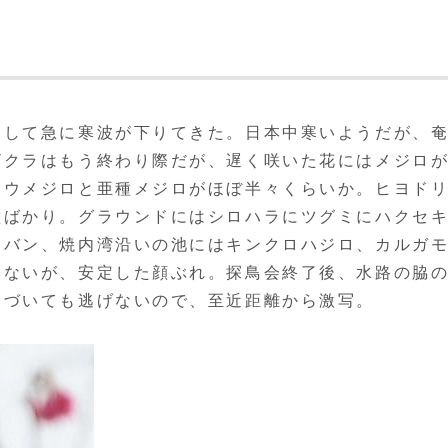
して急に寒波が下りてきた。日本中寒いようだが、
ザクラはもう終わり際だが、遅く咲いた花にはメジロ
ュウメジロと亜種メジロがほぼ半々くらいか。ヒヨド
種ばかり。グラウンドにはシロハラにツグミにハクセ
、バン、焼内湾沿いの池にはキンクロハジロ、カルガ
いないが、安定した顔ぶれ。探鳥会終了後、水路の脇
近づいても逃げないので、至近距離から激写。