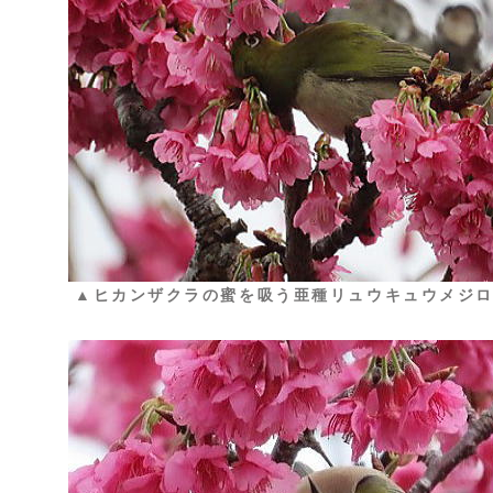
▲ヒカンザクラの蜜を吸う亜種リュウキュウメジ