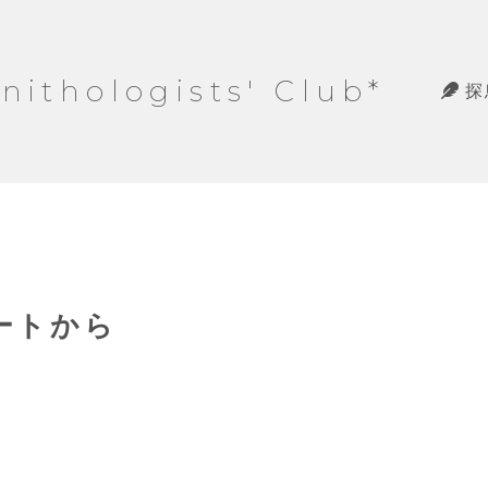
hologists' Club*
探
ノートから