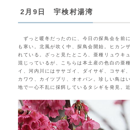
2月9日 宇検村湯湾
ずっと暖冬だったのに、今日の探鳥会を前に
も寒い。北風が吹く中、探鳥会開始。ヒカン
れている。ざっと見たところ、亜種リュウキ
混じっているが、こちらは本土産の色白の亜
イ、河内川にはササゴイ、ダイサギ、コサギ
カワウ、カイツブリ、オオバン。珍しい鳥は
地で一心不乱に採餌しているタシギを発見。