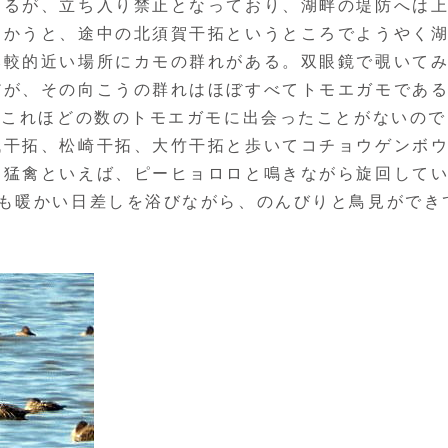
けるが、立ち入り禁止となっており、湖畔の堤防へは
向かうと、途中の北須賀干拓というところでようやく
比較的近い場所にカモの群れがある。双眼鏡で覗いて
だが、その向こうの群れはほぼすべてトモエガモであ
。これほどの数のトモエガモに出会ったことがないので
代干拓、松崎干拓、大竹干拓と歩いてコチョウゲンボ
。猛禽といえば、ピーヒョロロと鳴きながら旋回して
でも暖かい日差しを浴びながら、のんびりと鳥見ができ