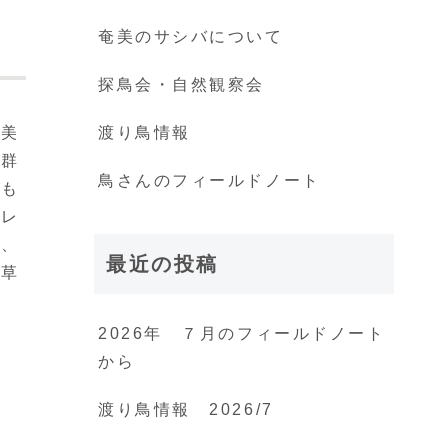
奄美のサシバについて
探鳥会・自然観察会
奄美
渡り鳥情報
が群
鳥さんのフィールドノート
リも
キレ
モ、
最近の投稿
の草
2026年 ７月のフィールドノート
から
渡り鳥情報 2026/7